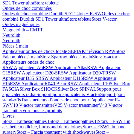
SD1 Tower ultra
Storz tablette
Ondes de choc combinées
Ondes de choc combiné Duolith SD1 T-top + R-SW
Ondes de choc
combiné Duolith SD1 Tower ultra
Storz tablette
Storz V-actor
Ondes magnétiques
Magnetolith – EMTT
Neurolith
Neurolith
Pièces à main
Applicateur ondes de chocs focale SEPIA
Kit révision RPW
Storz
Falcon pièce à main
Storz Sparrow pièce à main
Storz V-actor
Applicateurs ondes de choc
RSW Applicateur A6
RSW Applicateur Atlas
RSW Applicateur
C15
RSW Applicateur D20-S
RSW Applicateur D20-T
RSW
Applicateur D35-S
RSW Applicateur DI15
RSW Applicateur
F15
RSW Applicateur R040 Beam
RSW Applicateur T10
Silver Box
FASCIA
Silver Box SHOCK
Silver Box SPINAL
Support pour
applicateurs radial
Support pour applicateurs V-actor
Support pour
stand-offs
Transmetteurs d’ondes de choc pour l’applicateur R-
SW
V10 V-actor transmitter
V25 V-actor transmitter
V40 V-actor
transmitter
Voir tous les produits
Livres
Storz – Enthesiopathies I
Storz – Enthesiopathies II
Storz – ESWT in
aesthetic medicine, burns and dermatology
Storz – ESWT in hand
surgery
Storz – Fascia treatment with shockwaves
Storz –