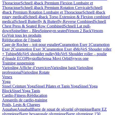
Thoracique
Schnell 4back Premium Flexion Lombaire et
Thoracique
Schnell 4back Premium Rotation Cervicale
Schnell
4back Premium Rotation Lombaire et Thoracique
Schnell 4back
rotary medical
Schnell 4back Torso Extension & Flexion combined
medical
Schnell Butterfly & Butterfly-Reverse Combined
Schnell
Chest Press & Seated Row Combined
Schnell Lat pull-
down
Spinefitter – Bleu
Spinegym seated
Venom 2 Back
Venom
Go
Voir tous les produits
Rééducation de l’épaule
Cage de Rocher – toit pour espalier
Curamotion Exer 1
Curamotion
Exer 2
Curamotion Exer 3
Curamotion Exer 4
MoVeS Shouder roller
+ Tubing
MoVeS shoulder pulley
MoVeS Shoulder roller – poulie
d’épaule ECO
Physioflip
Sensa Movi Orbit
Sywos one
Training suspension
Variosling Affiche d’exercices
Variosling basic
Variosling
professional
Variosling Rotate
Venex
Yoga
Sissel Ceinture Yoga
Sissel Pilates et Tapis Yoga
Sissel Yoga
Block
Sissel Yoga Tapis
Cardio-Fitness-Rééducation
Appareils de cardio-training
Poids, Lests & Charges
Aquabag
Aquaball
Barre de squat de sécurité olympique
Barre EZ
olympique
Barre hexagonale olympique
Barre olympique 150