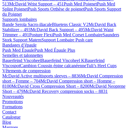
513
McDavid Wrist Support – 451
Push Med Poignet
Push Med
Splint Poignet
Push Sports Orthèse de poignet
Push Sports Support
du Poignet
Supports lombaires
Bande Serola Sacro-iliacale
Bluetens Classic V2
McDavid Back
Stabilizer – 493
McDavid Back Support – 495
McDavid Waist
Trimmer – 491
Posture Flexi
Push Med Corset Lombaire
Saunders
Stork Support Matern
Support Lombaire Push care
Bandages d’épaule
Push Med Épaule
Push Med Épaule Plus
Semelles et talonnettes
Bauerfeind Viscoheel
Bauerfeind Viscoheel K
Bauerfeind
Viscospot
Cambion Coussin épine calcanéenne
Tuli’s Heel Cups
Vêtements de compression
McDavid Active multisports sleeves – 8836
McDavid Compression
short – Femme – 704
McDavid Compression short – Homme –
8100
McDavid Cross Compression Short – 8200
McDavid Neoprene
Short – 479
McDavid Recovery compression socks – 8831
Nouveautés
Promotions
Formations
Contact
Catalogue
Blog
Marques