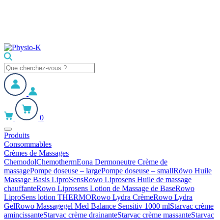
0
Produits
Consommables
Crèmes de Massages
Chemodol
Chemotherm
Eona Dermoneutre Crème de
massage
Pompe doseuse – large
Pompe doseuse – small
Röwo Huile
Massage Basis LiproSens
Rowo Liprosens Huile de massage
chauffante
Rowo Liprosens Lotion de Massage de Base
Rowo
LiproSens lotion THERMO
Rowo Lydra Crème
Rowo Lydra
Gel
Rowo Massagegel Med Balance Sensitiv 1000 ml
Starvac crème
amincissante
Starvac crème drainante
Starvac crème massante
Starvac