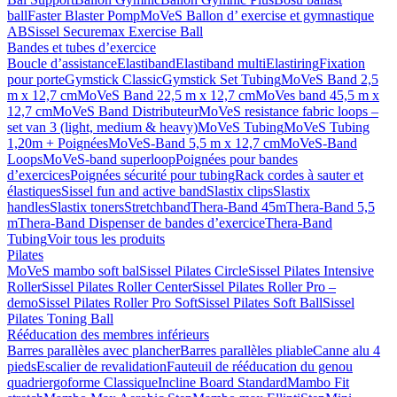
ball
Faster Blaster Pomp
MoVeS Ballon d’ exercise et gymnastique
AB
Sissel Securemax Exercise Ball
Bandes et tubes d’exercice
Boucle d’assistance
Elastiband
Elastiband multi
Elastiring
Fixation
pour porte
Gymstick Classic
Gymstick Set Tubing
MoVeS Band 2,5
m x 12,7 cm
MoVeS Band 22,5 m x 12,7 cm
MoVes band 45,5 m x
12,7 cm
MoVeS Band Distributeur
MoVeS resistance fabric loops –
set van 3 (light, medium & heavy)
MoVeS Tubing
MoVeS Tubing
1,20m + Poignées
MoVeS-Band 5,5 m x 12,7 cm
MoVeS-Band
Loops
MoVeS-band superloop
Poignées pour bandes
d’exercices
Poignées sécurité pour tubing
Rack cordes à sauter et
élastiques
Sissel fun and active band
Slastix clips
Slastix
handles
Slastix toners
Stretchband
Thera-Band 45m
Thera-Band 5,5
m
Thera-Band Dispenser de bandes d’exercice
Thera-Band
Tubing
Voir tous les produits
Pilates
MoVeS mambo soft bal
Sissel Pilates Circle
Sissel Pilates Intensive
Roller
Sissel Pilates Roller Center
Sissel Pilates Roller Pro –
demo
Sissel Pilates Roller Pro Soft
Sissel Pilates Soft Ball
Sissel
Pilates Toning Ball
Rééducation des membres inférieurs
Barres parallèles avec plancher
Barres parallèles pliable
Canne alu 4
pieds
Escalier de revalidation
Fauteuil de rééducation du genou
quadriergoforme Classique
Incline Board Standard
Mambo Fit