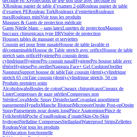
découpe en X
Protections de tête non tissé avec découpe en
X
Rouleau papier de table d’examen 2-pli
Rouleau papier de table
d’examen PE
Rouleau Tork
Rouleaux d’entretien
Rouleaux
maxi
Rouleaux mini
Voir tous les produits
Masques & Gants de protection médicale
Gants Nitrile blanc – sans latex
Lunettes de protection
Masques
buccaux chirurgicaux type IIR
Visière de protection
Housses tables de massage et serviettes
Coussin gel pour fente nasale
Housse de table lavable et
décontaminable
Housse de Table stretch avec orifice
Housse de table
stretch sans orifice
HygienePro coussin demi-
cylindrique
HygienePro coussin nasal
HygienePro housse table avec
têtière
HygienePro oreiller
Naggura Face+ Gel Cushion
Oreiller
Naggura
Support housse de table
Taie coussin (demi)-cylindrique
stretch 65 cm
Taie coussin (demi)-cylindrique stretch, 50 cm
Produits premiers soins
Alcoholswabs
Boules de coton
Ciseaux chirurgicaux
Ciseaux de
Lister
Compresses de gaze stériles
Compresses non
Stériles
CovaMedic Spray Désinfectant
Covaplast assortiment
pansements
Hypafix
Manche Bistouri
Micropore
Opsite Post-op
Opsite
Spray
Pansements pour doigts long
Pince Anatomique
Pince de
Feilchenfeld
Poche d’eau
Rouleau d’ouate
Skin-On-Skin
hydrogel
Stellaline Compresses
Stellaplast
Waterproof Strips
Zellettes
Rouleau
Voir tous les produits
Rééducation fonctionnelle