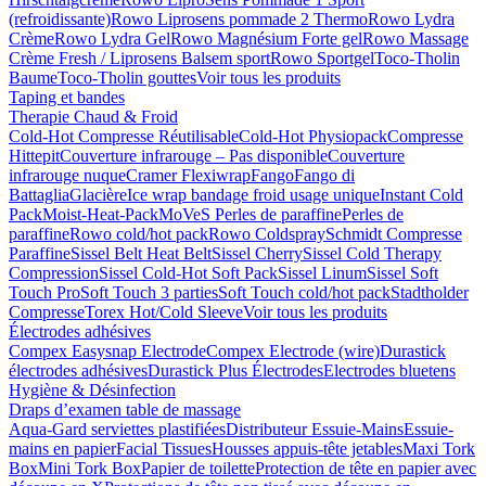
(refroidissante)
Rowo Liprosens pommade 2 Thermo
Rowo Lydra
Crème
Rowo Lydra Gel
Rowo Magnésium Forte gel
Rowo Massage
Crème Fresh / Liprosens Balsem sport
Rowo Sportgel
Toco-Tholin
Baume
Toco-Tholin gouttes
Voir tous les produits
Taping et bandes
Therapie Chaud & Froid
Cold-Hot Compresse Réutilisable
Cold-Hot Physiopack
Compresse
Hittepit
Couverture infrarouge – Pas disponible
Couverture
infrarouge nuque
Cramer Flexiwrap
Fango
Fango di
Battaglia
Glacière
Ice wrap bandage froid usage unique
Instant Cold
Pack
Moist-Heat-Pack
MoVeS Perles de paraffine
Perles de
paraffine
Rowo cold/hot pack
Rowo Coldspray
Schmidt Compresse
Paraffine
Sissel Belt Heat Belt
Sissel Cherry
Sissel Cold Therapy
Compression
Sissel Cold-Hot Soft Pack
Sissel Linum
Sissel Soft
Touch Pro
Soft Touch 3 parties
Soft Touch cold/hot pack
Stadtholder
Compresse
Torex Hot/Cold Sleeve
Voir tous les produits
Électrodes adhésives
Compex Easysnap Electrode
Compex Electrode (wire)
Durastick
électrodes adhésives
Durastick Plus Électrodes
Electrodes bluetens
Hygiène & Désinfection
Draps d’examen table de massage
Aqua-Gard serviettes plastifiées
Distributeur Essuie-Mains
Essuie-
mains en papier
Facial Tissues
Housses appuis-tête jetables
Maxi Tork
Box
Mini Tork Box
Papier de toilette
Protection de tête en papier avec