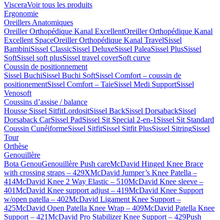
Viscera
Voir tous les produits
Ergonomie
Oreillers Anatomiques
Oreiller Orthopédique Kanal Excellent
Oreiller Orthopédique Kanal
Excellent Space
Oreiller Orthopédique Kanal Travel
Sissel
Bambini
Sissel Classic
Sissel Deluxe
Sissel Palea
Sissel Plus
Sissel
Soft
Sissel soft plus
Sissel travel cover
Soft curve
Coussin de positionnement
Sissel Buchi
Sissel Buchi Soft
Sissel Comfort – coussin de
positionement
Sissel Comfort – Taie
Sissel Medi Support
Sissel
Venosoft
Coussins d’assise / balance
Housse Sissel Sitfit
Lordosit
Sissel Back
Sissel Dorsaback
Sissel
Dorsaback Car
Sissel Pad
Sissel Sit Special 2-en-1
Sissel Sit Standard
Coussin Cunéiforme
Sissel Sitfit
Sissel Sitfit Plus
Sissel Sitring
Sissel
Tour
Orthèse
Genouillère
Bota Genou
Genouillère Push care
McDavid Hinged Knee Brace
with crossing straps – 429X
McDavid Jumper’s Knee Patella –
414
McDavid Knee 2 Way Elastic – 510
McDavid Knee sleeve –
401
McDavid Knee support adjust – 419
McDavid Knee Support
w/open patella – 402
McDavid Ligament Knee Support –
425
McDavid Open Patella Knee Wrap – 409
McDavid Patella Knee
Support – 421
McDavid Pro Stabilizer Knee Support – 429
Push