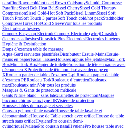
paraffine
Rowo cold/hot pack
Rowo Coldspray
Schmidt Compresse
Paraffine
Sissel Belt Heat Belt
Sissel Cherry
Sissel Cold Therapy
Compression
Sissel Cold-Hot Soft Pack
Sissel Linum
Sissel Soft
Touch Pro
Soft Touch 3 parties
Soft Touch cold/hot pack
Stadtholder
Compresse
Torex Hot/Cold Sleeve
Voir tous les produits
Électrodes adhésives
Compex Easysnap Electrode
Compex Electrode (wire)
Durastick
électrodes adhésives
Durastick Plus Électrodes
Electrodes bluetens
Hygiène & Désinfection
Draps d’examen table de massage
Aqua-Gard serviettes plastifiées
Distributeur Essuie-Mains
Essuie-
mains en papier
Facial Tissues
Housses appuis-tête jetables
Maxi Tork
Box
Mini Tork Box
Papier de toilette
Protection de tête en papier avec
découpe en X
Protections de tête non tissé avec découpe en
X
Rouleau papier de table d’examen 2-pli
Rouleau papier de table
d’examen PE
Rouleau Tork
Rouleaux d’entretien
Rouleaux
maxi
Rouleaux mini
Voir tous les produits
Masques & Gants de protection médicale
Gants Nitrile blanc – sans latex
Lunettes de protection
Masques
buccaux chirurgicaux type IIR
Visière de protection
Housses tables de massage et serviettes
Coussin gel pour fente nasale
Housse de table lavable et
décontaminable
Housse de Table stretch avec orifice
Housse de table
stretch sans orifice
HygienePro coussin demi-
cylindrique
HygienePro coussin nasal
HygienePro housse table avec