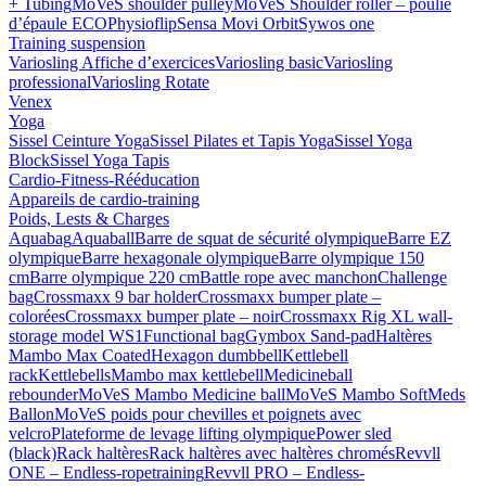
+ Tubing
MoVeS shoulder pulley
MoVeS Shoulder roller – poulie
d’épaule ECO
Physioflip
Sensa Movi Orbit
Sywos one
Training suspension
Variosling Affiche d’exercices
Variosling basic
Variosling
professional
Variosling Rotate
Venex
Yoga
Sissel Ceinture Yoga
Sissel Pilates et Tapis Yoga
Sissel Yoga
Block
Sissel Yoga Tapis
Cardio-Fitness-Rééducation
Appareils de cardio-training
Poids, Lests & Charges
Aquabag
Aquaball
Barre de squat de sécurité olympique
Barre EZ
olympique
Barre hexagonale olympique
Barre olympique 150
cm
Barre olympique 220 cm
Battle rope avec manchon
Challenge
bag
Crossmaxx 9 bar holder
Crossmaxx bumper plate –
colorées
Crossmaxx bumper plate – noir
Crossmaxx Rig XL wall-
storage model WS1
Functional bag
Gymbox Sand-pad
Haltères
Mambo Max Coated
Hexagon dumbbell
Kettlebell
rack
Kettlebells
Mambo max kettlebell
Medicineball
rebounder
MoVeS Mambo Medicine ball
MoVeS Mambo SoftMeds
Ballon
MoVeS poids pour chevilles et poignets avec
velcro
Plateforme de levage lifting olympique
Power sled
(black)
Rack haltères
Rack haltères avec haltères chromés
Revvll
ONE – Endless-ropetraining
Revvll PRO – Endless-