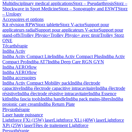
Multidisciplinary medical applications
Storz – Pseudarthrosis
Storz –
Shockwave in Sport Medicine
Storz – Sonography and ESWT
Storz
– Urology
Accessoires et options
Kit révision RPW
Storz tablette
Storz V-actor
Support pour
applicateurs radial
Support pour applicateurs V-actor
Support pour
stand-offs
Trolley Physio+
Trolley Physio+ avec tiroir
Trolley Storz
ONE
Técarthérapie
Indiba Activ
Indiba Activ Compact Lite
Indiba Activ Compact Plus
Indiba Activ
Compact Pro
Indiba AT7
Indiba Deep Care RGN GYN
Indiba AEROflow
Indiba AEROflow
Indiba accessoires
Indiba Activ Compact Mobility pack
Indiba électrode
capacitive
Indiba électrode capacitive intracavitaire
Indiba électrode
résistive
Indiba électrode résistive intracavitaire
Indiba Essence
kit
Indiba fascia tools
Indiba handle
Indiba pack mains-libres
Indiba
proionic care cream
Indiba Return Plate
Physiothérapie
Laser haute puissance
Lightforce FXi (15W) laser
Lightforce XLi (40W) laser
Lightforce
XPi (25W) laser
Têtes de traitement Lightforce
Pressothérapie