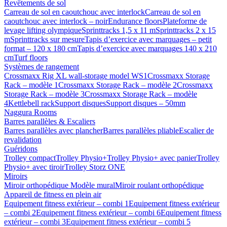
Revêtements de sol
Carreau de sol en caoutchouc avec interlock
Carreau de sol en
caoutchouc avec interlock – noir
Endurance floors
Plateforme de
levage lifting olympique
Sprinttracks 1,5 x 11 m
Sprinttracks 2 x 15
m
Sprinttracks sur mesure
Tapis d’exercice avec marquages – petit
format – 120 x 180 cm
Tapis d’exercice avec marquages 140 x 210
cm
Turf floors
Systèmes de rangement
Crossmaxx Rig XL wall-storage model WS1
Crossmaxx Storage
Rack – modèle 1
Crossmaxx Storage Rack – modèle 2
Crossmaxx
Storage Rack – modèle 3
Crossmaxx Storage Rack – modèle
4
Kettlebell rack
Support disques
Support disques – 50mm
Naggura Rooms
Barres parallèles & Escaliers
Barres parallèles avec plancher
Barres parallèles pliable
Escalier de
revalidation
Guéridons
Trolley compact
Trolley Physio+
Trolley Physio+ avec panier
Trolley
Physio+ avec tiroir
Trolley Storz ONE
Miroirs
Miroir orthopédique Modèle mural
Miroir roulant orthopédique
Appareil de fitness en plein air
Equipement fitness extérieur – combi 1
Equipement fitness extérieur
– combi 2
Equipement fitness extérieur – combi 6
Equipement fitness
extérieur – combi 3
Equipement fitness extérieur – combi 5