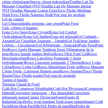
crème régénérante
Starvac sérum redensifiant
Tendim Lait De
Massage Chauffant (PST)
Tendim Lait De Massage intense
(PST)
Tendim Massage Lotion Extra
Toco-Tholin Medimas
Huile
Toco-Tholin Natumas Huile
Voir tous les produits
Gel de contact
Gel Ultrason
Indiba proionic care cream
Polar Frost
Gels, crèmes et baumes
Eona Cryo Spray
Eona Cryogel
Eona Gel Confort
(Articulations)
Eona Gel Jambes
Eona gel relaxant
Gel Calmant –
Arpagel
Gel Chauffant-Apaisant – Tigridol
Gel Fraîcheur Jambes
Légères – Circulatonic
Gel Réfrigérant – Arnicadol
Polar Frost
Polar
Hot
Rowo Après Massage Tonikum Sport (Dégraisseur de la
peau)
Rowo baume jambes légères
Rowo Flexi Forte Gel
Rowo
Hirschtalgcrème
Rowo LiproSens Pommade 1 Sport
(refroidissante)
Rowo Liprosens pommade 2 Thermo
Rowo Lydra
Crème
Rowo Lydra Gel
Rowo Magnésium Forte gel
Rowo Massage
Crème Fresh / Liprosens Balsem sport
Rowo Sportgel
Toco-Tholin
Baume
Toco-Tholin gouttes
Voir tous les produits
Taping et bandes
Therapie Chaud & Froid
Cold-Hot Compresse Réutilisable
Cold-Hot Physiopack
Compresse
Hittepit
Couverture infrarouge – Pas disponible
Couverture
infrarouge nuque
Cramer Flexiwrap
Fango
Fango di
Battaglia
Glacière
Ice wrap bandage froid usage unique
Instant Cold
Pack
Moist-Heat-Pack
MoVeS Perles de paraffine
Perles de