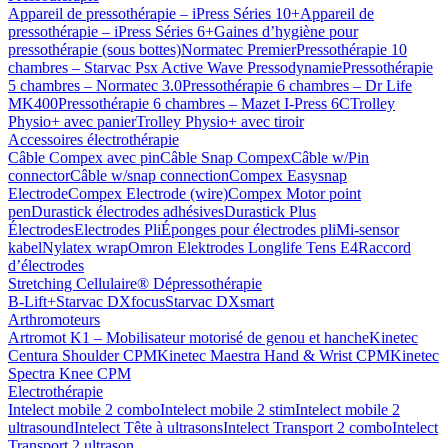
Appareil de pressothérapie – iPress Séries 10+
Appareil de
pressothérapie – iPress Séries 6+
Gaines d’hygiène pour
pressothérapie (sous bottes)
Normatec Premier
Pressothérapie 10
chambres – Starvac Psx Active Wave Pressodynamie
Pressothérapie
5 chambres – Normatec 3.0
Pressothérapie 6 chambres – Dr Life
MK400
Pressothérapie 6 chambres – Mazet I-Press 6C
Trolley
Physio+ avec panier
Trolley Physio+ avec tiroir
Accessoires électrothérapie
Câble Compex avec pin
Câble Snap Compex
Câble w/Pin
connector
Câble w/snap connection
Compex Easysnap
Electrode
Compex Electrode (wire)
Compex Motor point
pen
Durastick électrodes adhésives
Durastick Plus
Électrodes
Electrodes Pli
Éponges pour électrodes pli
Mi-sensor
kabel
Nylatex wrap
Omron Elektrodes Longlife Tens E4
Raccord
d’électrodes
Stretching Cellulaire® Dépressothérapie
B-Lift+
Starvac DXfocus
Starvac DXsmart
Arthromoteurs
Artromot K1 – Mobilisateur motorisé de genou et hanche
Kinetec
Centura Shoulder CPM
Kinetec Maestra Hand & Wrist CPM
Kinetec
Spectra Knee CPM
Electrothérapie
Intelect mobile 2 combo
Intelect mobile 2 stim
Intelect mobile 2
ultrasound
Intelect Tête à ultrasons
Intelect Transport 2 combo
Intelect
Transport 2 ultrason