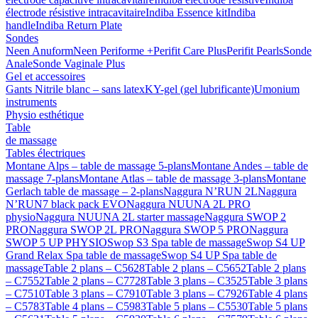
électrode résistive intracavitaire
Indiba Essence kit
Indiba
handle
Indiba Return Plate
Sondes
Neen Anuform
Neen Periforme +
Perifit Care Plus
Perifit Pearls
Sonde
Anale
Sonde Vaginale Plus
Gel et accessoires
Gants Nitrile blanc – sans latex
KY-gel (gel lubrificante)
Umonium
instruments
Physio esthétique
Table
de massage
Tables électriques
Montane Alps – table de massage 5-plans
Montane Andes – table de
massage 7-plans
Montane Atlas – table de massage 3-plans
Montane
Gerlach table de massage – 2-plans
Naggura N’RUN 2L
Naggura
N’RUN7 black pack EVO
Naggura NUUNA 2L PRO
physio
Naggura NUUNA 2L starter massage
Naggura SWOP 2
PRO
Naggura SWOP 2L PRO
Naggura SWOP 5 PRO
Naggura
SWOP 5 UP PHYSIO
Swop S3 Spa table de massage
Swop S4 UP
Grand Relax Spa table de massage
Swop S4 UP Spa table de
massage
Table 2 plans – C5628
Table 2 plans – C5652
Table 2 plans
– C7552
Table 2 plans – C7728
Table 3 plans – C3525
Table 3 plans
– C7510
Table 3 plans – C7910
Table 3 plans – C7926
Table 4 plans
– C5783
Table 4 plans – C5983
Table 5 plans – C5530
Table 5 plans