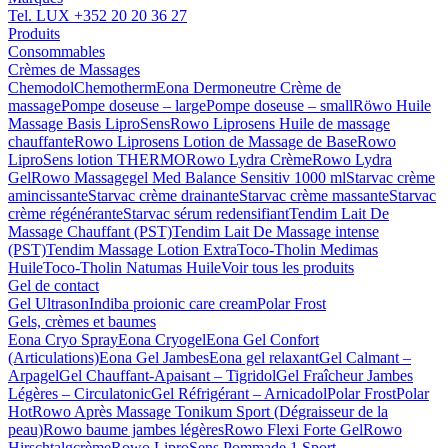
Tel. LUX
+352 20 20 36 27
Produits
Consommables
Crèmes de Massages
Chemodol
Chemotherm
Eona Dermoneutre Crème de
massage
Pompe doseuse – large
Pompe doseuse – small
Röwo Huile
Massage Basis LiproSens
Rowo Liprosens Huile de massage
chauffante
Rowo Liprosens Lotion de Massage de Base
Rowo
LiproSens lotion THERMO
Rowo Lydra Crème
Rowo Lydra
Gel
Rowo Massagegel Med Balance Sensitiv 1000 ml
Starvac crème
amincissante
Starvac crème drainante
Starvac crème massante
Starvac
crème régénérante
Starvac sérum redensifiant
Tendim Lait De
Massage Chauffant (PST)
Tendim Lait De Massage intense
(PST)
Tendim Massage Lotion Extra
Toco-Tholin Medimas
Huile
Toco-Tholin Natumas Huile
Voir tous les produits
Gel de contact
Gel Ultrason
Indiba proionic care cream
Polar Frost
Gels, crèmes et baumes
Eona Cryo Spray
Eona Cryogel
Eona Gel Confort
(Articulations)
Eona Gel Jambes
Eona gel relaxant
Gel Calmant –
Arpagel
Gel Chauffant-Apaisant – Tigridol
Gel Fraîcheur Jambes
Légères – Circulatonic
Gel Réfrigérant – Arnicadol
Polar Frost
Polar
Hot
Rowo Après Massage Tonikum Sport (Dégraisseur de la
peau)
Rowo baume jambes légères
Rowo Flexi Forte Gel
Rowo
Hirschtalgcrème
Rowo LiproSens Pommade 1 Sport