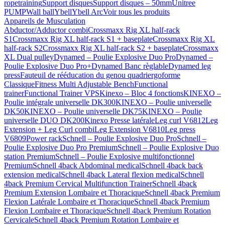
ropetraining
Support disques
Support disques – 50mm
Unitree
PUMP
Wall ball
Ybell
Ybell Arc
Voir tous les produits
Appareils de Musculation
Abductor/Adductor combi
Crossmaxx Rig XL half-rack
S1
Crossmaxx Rig XL half-rack S1 + baseplate
Crossmaxx Rig XL
half-rack S2
Crossmaxx Rig XL half-rack S2 + baseplate
Crossmaxx
XL Dual pulley
Dynamed – Poulie Explosive Duo Pro
Dynamed –
Poulie Explosive Duo Pro+
Dynamed Banc règlable
Dynamed leg
press
Fauteuil de rééducation du genou quadriergoforme
Classique
Fitness Multi Adjustable Bench
Functional
trainer
Functional Trainer VPS
Kinexo – Bloc 4 fonctions
KINEXO –
Poulie intégrale universelle DK300
KINEXO – Poulie universelle
DK50
KINEXO – Poulie universelle DK75
KINEXO – Poulie
universelle DUO DK200
Kinexo Presse latérale
Leg curl V6812
Leg
Extension + Leg Curl combi
Leg Extension V6810
Leg press
V6809
Power rack
Schnell – Poulie Explosive Duo Pro
Schnell –
Poulie Explosive Duo Pro Premium
Schnell – Poulie Explosive Duo
station Premium
Schnell – Poulie Explosive multifonctionnel
Premium
Schnell 4back Abdominal medical
Schnell 4back back
extension medical
Schnell 4back Lateral flexion medical
Schnell
4back Premium Cervical Multifunction Trainer
Schnell 4back
Premium Extension Lombaire et Thoracique
Schnell 4back Premium
Flexion Latérale Lombaire et Thoracique
Schnell 4back Premium
Flexion Lombaire et Thoracique
Schnell 4back Premium Rotation
Cervicale
Schnell 4back Premium Rotation Lombaire et