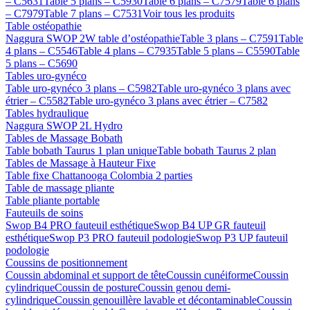
– C5631
Table 5 plans – C5930
Table 6 plans – C7579
Table 6 plans
– C7979
Table 7 plans – C7531
Voir tous les produits
Table ostéopathie
Naggura SWOP 2W table d’ostéopathie
Table 3 plans – C7591
Table
4 plans – C5546
Table 4 plans – C7935
Table 5 plans – C5590
Table
5 plans – C5690
Tables uro-gynéco
Table uro-gynéco 3 plans – C5982
Table uro-gynéco 3 plans avec
étrier – C5582
Table uro-gynéco 3 plans avec étrier – C7582
Tables hydraulique
Naggura SWOP 2L Hydro
Tables de Massage Bobath
Table bobath Taurus 1 plan unique
Table bobath Taurus 2 plan
Tables de Massage à Hauteur Fixe
Table fixe Chattanooga Colombia 2 parties
Table de massage pliante
Table pliante portable
Fauteuils de soins
Swop B4 PRO fauteuil esthétique
Swop B4 UP GR fauteuil
esthétique
Swop P3 PRO fauteuil podologie
Swop P3 UP fauteuil
podologie
Coussins de positionnement
Coussin abdominal et support de tête
Coussin cunéiforme
Coussin
cylindrique
Coussin de posture
Coussin genou demi-
cylindrique
Coussin genouillère lavable et décontaminable
Coussin