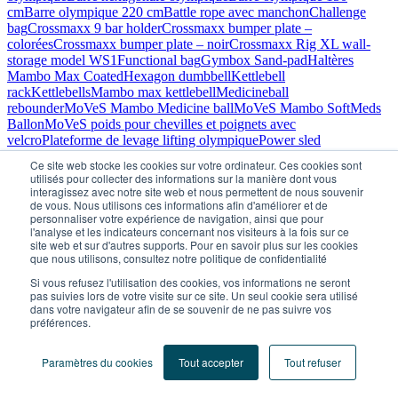
cm
Barre olympique 220 cm
Battle rope avec manchon
Challenge
bag
Crossmaxx 9 bar holder
Crossmaxx bumper plate –
colorées
Crossmaxx bumper plate – noir
Crossmaxx Rig XL wall-
storage model WS1
Functional bag
Gymbox Sand-pad
Haltères
Mambo Max Coated
Hexagon dumbbell
Kettlebell
rack
Kettlebells
Mambo max kettlebell
Medicineball
rebounder
MoVeS Mambo Medicine ball
MoVeS Mambo SoftMeds
Ballon
MoVeS poids pour chevilles et poignets avec
velcro
Plateforme de levage lifting olympique
Power sled
(black)
Rack haltères
Rack haltères avec haltères chromés
Revvll
Ce site web stocke les cookies sur votre ordinateur. Ces cookies sont
ONE – Endless-ropetraining
Revvll PRO – Endless-
utilisés pour collecter des informations sur la manière dont vous
ropetraining
Support disques
Support disques – 50mm
Unitree
interagissez avec notre site web et nous permettent de nous souvenir
PUMP
Wall ball
Ybell
Ybell Arc
Voir tous les produits
de vous. Nous utilisons ces informations afin d'améliorer et de
personnaliser votre expérience de navigation, ainsi que pour
Appareils de Musculation
l'analyse et les indicateurs concernant nos visiteurs à la fois sur ce
Abductor/Adductor combi
Crossmaxx Rig XL half-rack
site web et sur d'autres supports. Pour en savoir plus sur les cookies
S1
Crossmaxx Rig XL half-rack S1 + baseplate
Crossmaxx Rig XL
que nous utilisons, consultez notre politique de confidentialité
half-rack S2
Crossmaxx Rig XL half-rack S2 + baseplate
Crossmaxx
Si vous refusez l'utilisation des cookies, vos informations ne seront
XL Dual pulley
Dynamed – Poulie Explosive Duo Pro
Dynamed –
pas suivies lors de votre visite sur ce site. Un seul cookie sera utilisé
Poulie Explosive Duo Pro+
Dynamed Banc règlable
Dynamed leg
dans votre navigateur afin de se souvenir de ne pas suivre vos
press
Fauteuil de rééducation du genou quadriergoforme
préférences.
Classique
Fitness Multi Adjustable Bench
Functional
trainer
Functional Trainer VPS
Kinexo – Bloc 4 fonctions
KINEXO –
Paramètres du cookies
Tout accepter
Tout refuser
Poulie intégrale universelle DK300
KINEXO – Poulie universelle
DK50
KINEXO – Poulie universelle DK75
KINEXO – Poulie
universelle DUO DK200
Kinexo Presse latérale
Leg curl V6812
Leg