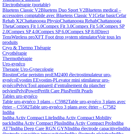
Electrothérapie (portable)
Bluetens Classic V2
Bluetens Duo Sport V2
Bluetens medical –
accessoires comptabile avec Bluetens Classic V1
Cefar basic
Cefar
Rehab X2
Chattanooga Physio
Chattanooga Rehab
Chattanooga
Theta
Compex Fit 1.0
Compex Fit 3.0
Compex Fit 5.0
Compex SP
2.0
Compex SP 4.0
Compex SP 6.0
Compex SP 8.0
Direct
Tens
Wireless pro
XFT Foot drop system stimulator
Voir tous les
produits
Cryo & Thermo Thérapie
Cryothérapie
Thermothérapie
Uro-gynéco
Therapie Uro-Gynecologie
Biostim
Cefar peristim pro
EM2400 électrostimulateur uro-
gynéco
Evostim E
Evostim-P
Levator mini stimilateur uro-
gynéco
PelvicTool appareil d’entraînement du plancher
pelvien
PelviPower
Perifit Care Plus
Perifit Pearls
Tables uro-gynéco
Table uro-gynéco 3 plans – C5982
Table uro-gynéco 3 plans avec
étrier – C5582
Table uro-gynéco 3 plans avec étrier – C7582
Indiba
Indiba Activ Compact Lite
Indiba Activ Compact Mobility
pack
Indiba Activ Compact Plus
Indiba Activ Compact Pro
Indiba
AT7
Indiba Deep Care RGN GYN
Indiba électrode capacitive
Indiba
électrode capacitive intracavitaire
Indiba électrode résistive
Indiba