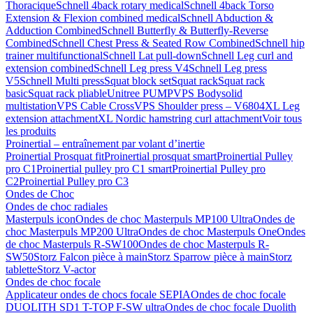
Thoracique
Schnell 4back rotary medical
Schnell 4back Torso
Extension & Flexion combined medical
Schnell Abduction &
Adduction Combined
Schnell Butterfly & Butterfly-Reverse
Combined
Schnell Chest Press & Seated Row Combined
Schnell hip
trainer multifunctional
Schnell Lat pull-down
Schnell Leg curl and
extension combined
Schnell Leg press V4
Schnell Leg press
V5
Schnell Multi press
Squat block set
Squat rack
Squat rack
basic
Squat rack pliable
Unitree PUMP
VPS Bodysolid
multistation
VPS Cable Cross
VPS Shoulder press – V6804
XL Leg
extension attachment
XL Nordic hamstring curl attachment
Voir tous
les produits
Proinertial – entraînement par volant d’inertie
Proinertial Prosquat fit
Proinertial prosquat smart
Proinertial Pulley
pro C1
Proinertial pulley pro C1 smart
Proinertial Pulley pro
C2
Proinertial Pulley pro C3
Ondes de Choc
Ondes de choc radiales
Masterpuls icon
Ondes de choc Masterpuls MP100 Ultra
Ondes de
choc Masterpuls MP200 Ultra
Ondes de choc Masterpuls One
Ondes
de choc Masterpuls R-SW100
Ondes de choc Masterpuls R-
SW50
Storz Falcon pièce à main
Storz Sparrow pièce à main
Storz
tablette
Storz V-actor
Ondes de choc focale
Applicateur ondes de chocs focale SEPIA
Ondes de choc focale
DUOLITH SD1 T-TOP F-SW ultra
Ondes de choc focale Duolith