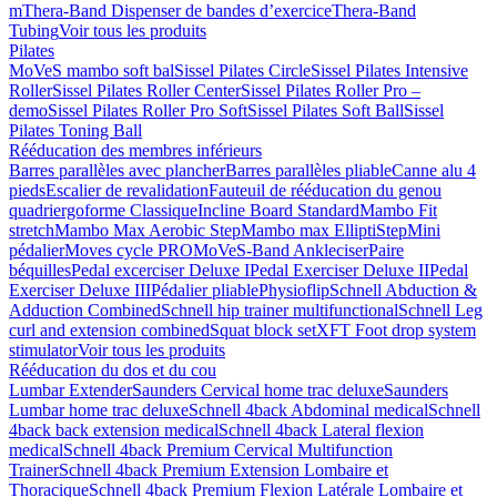
m
Thera-Band Dispenser de bandes d’exercice
Thera-Band
Tubing
Voir tous les produits
Pilates
MoVeS mambo soft bal
Sissel Pilates Circle
Sissel Pilates Intensive
Roller
Sissel Pilates Roller Center
Sissel Pilates Roller Pro –
demo
Sissel Pilates Roller Pro Soft
Sissel Pilates Soft Ball
Sissel
Pilates Toning Ball
Rééducation des membres inférieurs
Barres parallèles avec plancher
Barres parallèles pliable
Canne alu 4
pieds
Escalier de revalidation
Fauteuil de rééducation du genou
quadriergoforme Classique
Incline Board Standard
Mambo Fit
stretch
Mambo Max Aerobic Step
Mambo max ElliptiStep
Mini
pédalier
Moves cycle PRO
MoVeS-Band Ankleciser
Paire
béquilles
Pedal excerciser Deluxe I
Pedal Exerciser Deluxe II
Pedal
Exerciser Deluxe III
Pédalier pliable
Physioflip
Schnell Abduction &
Adduction Combined
Schnell hip trainer multifunctional
Schnell Leg
curl and extension combined
Squat block set
XFT Foot drop system
stimulator
Voir tous les produits
Rééducation du dos et du cou
Lumbar Extender
Saunders Cervical home trac deluxe
Saunders
Lumbar home trac deluxe
Schnell 4back Abdominal medical
Schnell
4back back extension medical
Schnell 4back Lateral flexion
medical
Schnell 4back Premium Cervical Multifunction
Trainer
Schnell 4back Premium Extension Lombaire et
Thoracique
Schnell 4back Premium Flexion Latérale Lombaire et