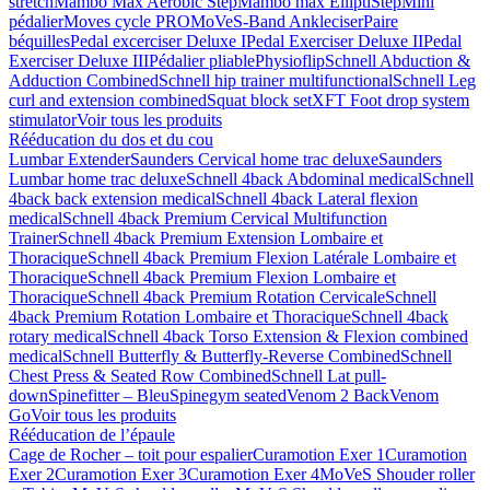
stretch
Mambo Max Aerobic Step
Mambo max ElliptiStep
Mini
pédalier
Moves cycle PRO
MoVeS-Band Ankleciser
Paire
béquilles
Pedal excerciser Deluxe I
Pedal Exerciser Deluxe II
Pedal
Exerciser Deluxe III
Pédalier pliable
Physioflip
Schnell Abduction &
Adduction Combined
Schnell hip trainer multifunctional
Schnell Leg
curl and extension combined
Squat block set
XFT Foot drop system
stimulator
Voir tous les produits
Rééducation du dos et du cou
Lumbar Extender
Saunders Cervical home trac deluxe
Saunders
Lumbar home trac deluxe
Schnell 4back Abdominal medical
Schnell
4back back extension medical
Schnell 4back Lateral flexion
medical
Schnell 4back Premium Cervical Multifunction
Trainer
Schnell 4back Premium Extension Lombaire et
Thoracique
Schnell 4back Premium Flexion Latérale Lombaire et
Thoracique
Schnell 4back Premium Flexion Lombaire et
Thoracique
Schnell 4back Premium Rotation Cervicale
Schnell
4back Premium Rotation Lombaire et Thoracique
Schnell 4back
rotary medical
Schnell 4back Torso Extension & Flexion combined
medical
Schnell Butterfly & Butterfly-Reverse Combined
Schnell
Chest Press & Seated Row Combined
Schnell Lat pull-
down
Spinefitter – Bleu
Spinegym seated
Venom 2 Back
Venom
Go
Voir tous les produits
Rééducation de l’épaule
Cage de Rocher – toit pour espalier
Curamotion Exer 1
Curamotion
Exer 2
Curamotion Exer 3
Curamotion Exer 4
MoVeS Shouder roller