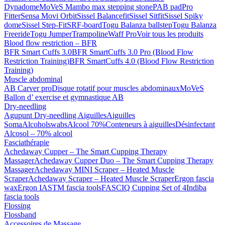
Dynadome
MoVeS Mambo max stepping stone
PAB pad
Pro
Fitter
Sensa Movi Orbit
Sissel Balancefit
Sissel Sitfit
Sissel Spiky
dome
Sissel Step-Fit
SRF-board
Togu Balanza ballstep
Togu Balanza
Freeride
Togu Jumper
Trampoline
Waff Pro
Voir tous les produits
Blood flow restriction – BFR
BFR Smart Cuffs 3.0
BFR SmartCuffs 3.0 Pro (Blood Flow
Restriction Training)
BFR SmartCuffs 4.0 (Blood Flow Restriction
Training)
Muscle abdominal
AB Carver pro
Disque rotatif pour muscles abdominaux
MoVeS
Ballon d’ exercise et gymnastique AB
Dry-needling
Agupunt Dry-needling Aiguilles
Aiguilles
Soma
Alcoholswabs
Alcool 70%
Conteneurs à aiguilles
Désinfectant
Alcosol – 70% alcool
Fasciathérapie
Achedaway Cupper – The Smart Cupping Therapy
Massager
Achedaway Cupper Duo – The Smart Cupping Therapy
Massager
Achedaway MINI Scraper – Heated Muscle
Scraper
Achedaway Scraper – Heated Muscle Scraper
Ergon fascia
wax
Ergon IASTM fascia tools
FASCIQ Cupping Set of 4
Indiba
fascia tools
Flossing
Flossband
Accessoires de Massage