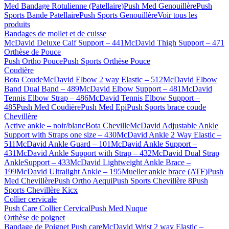
Med Bandage Rotulienne (Patellaire)
Push Med Genouillère
Push
Sports Bande Patellaire
Push Sports Genouillère
Voir tous les
produits
Bandages de mollet et de cuisse
McDavid Deluxe Calf Support – 441
McDavid Thigh Support – 471
Orthèse de Pouce
Push Ortho Pouce
Push Sports Orthèse Pouce
Coudière
Bota Coude
McDavid Elbow 2 way Elastic – 512
McDavid Elbow
Band Dual Band – 489
McDavid Elbow Support – 481
McDavid
Tennis Elbow Strap – 486
McDavid Tennis Elbow Support –
485
Push Med Coudière
Push Med Epi
Push Sports brace coude
Chevillère
Active ankle – noir/blanc
Bota Cheville
McDavid Adjustable Ankle
Support with Straps one size – 430
McDavid Ankle 2 Way Elastic –
511
McDavid Ankle Guard – 101
McDavid Ankle Support –
431
McDavid Ankle Support with Strap – 432
McDavid Dual Strap
AnkleSupport – 433
McDavid Lightweight Ankle Brace –
199
McDavid Ultralight Ankle – 195
Mueller ankle brace (ATF)
Push
Med Chevillère
Push Ortho Aequi
Push Sports Chevillère 8
Push
Sports Chevillère Kicx
Collier cervicale
Push Care Collier Cervical
Push Med Nuque
Orthèse de poignet
Bandage de Poignet Push care
McDavid Wrist 2 way Elastic –