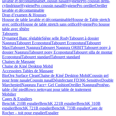
lavable et décontaminable
Coussin nasal
HygienePro coussin demi-
cylindrique
HygienePro coussin nasal
HygienePro oreiller
Oreiller
lavable et décontaminable
Drap d’examen & Housses
Housse de table lavable et décontaminable
Housse de Table stretch
avec orifice
Housse de table stretch sans orifice
HygienePro housse
table avec têtière
Tabourets
Dynamed Banc règlable
Siège selle Rody
Tabouret à dossier
Naggura
Tabouret Ecopostural
Tabouret Ecopostural
Tabouret
Maxi
Tabouret Naggura
Tabouret Naggura ORBIT
Tabouret pony à
dossier Naggura
Tabouret pony Ecopostural
Tabouret silla de montar
Ecopostural
Tabouret standard
Tabouret standard
Chaises de Massage
Chaise de Kiné Desktop Mobil
Accessoires Tables de Massage
BioOrg Surface Clean
Chaise de Kiné Desktop Mobil
Coussin gel
pour fente nasale
Coussin nasal
Désinfectant FD366 Sensitive
Double
Marchepied
Naggura Face+ Gel Cushion
Oreiller Naggura
Protège-
table côté pied
Rowo nettoyant pour table de traitement
Mobilier
Cages & Espaliers
BenchK 210B espalier
BenchK 221B espalier
BenchK 310B
espalier
BenchK 721B espalier
BenchK 733B espalier
Cage de
Rocher – toit pour espalier
Espalier