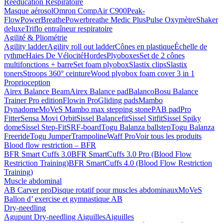
Rééducation Respiratoire
Masque aérosol
Omron CompAir C900
Peak-
Flow
PowerBreathe
Powerbreathe Medic Plus
Pulse Oxymètre
Shaker
deluxe
Triflo entraîneur respiratoire
Agilité & Pliométrie
Agility ladder
Agility roll out ladder
Cônes en plastique
Échelle de
rythme
Haies De Vélocité
Hordes
Plyoboxes
Set de 2 cônes
multifonctions + barre
Set foam plyobox
Slastix clips
Slastix
toners
Stroops 360° ceinture
Wood plyobox foam cover 3 in 1
Proprioception
Airex Balance Beam
Airex Balance pad
Balanco
Bosu Balance
Trainer Pro edition
Flowin Pro
Gliding pads
Mambo
Dynadome
MoVeS Mambo max stepping stone
PAB pad
Pro
Fitter
Sensa Movi Orbit
Sissel Balancefit
Sissel Sitfit
Sissel Spiky
dome
Sissel Step-Fit
SRF-board
Togu Balanza ballstep
Togu Balanza
Freeride
Togu Jumper
Trampoline
Waff Pro
Voir tous les produits
Blood flow restriction – BFR
BFR Smart Cuffs 3.0
BFR SmartCuffs 3.0 Pro (Blood Flow
Restriction Training)
BFR SmartCuffs 4.0 (Blood Flow Restriction
Training)
Muscle abdominal
AB Carver pro
Disque rotatif pour muscles abdominaux
MoVeS
Ballon d’ exercise et gymnastique AB
Dry-needling
Agupunt Dry-needling Aiguilles
Aiguilles