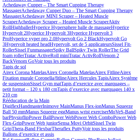
Achedaway Cupper – The Smart Cupping Therapy
Massager
Achedaway Cupper Duo – The Smart Cupping Therapy
Massager
Achedaway MINI Scraper – Heated Muscle
Scraper
Achedaway Scraper – Heated Muscle Scraper
Aktiv
Roll
Highballer
Hyperice Hypersphere balle de massage
Hyperice
Hypervolt 2
Hyperice Hypervolt 3
Hyperice Hypervolt 3
Pro
Hyperice vyper pro 2.0
Hypervolt Go 2 Black
Hypervolt Go
3
Hypervolt heated head
Hypervolt, set de 5 applicateurs
Sissel Fit-
Roller
Sissel Funmassager
Spiky Ball
Spiky Twin Roller
The Grid
foam roller
Tratac ActiveRoll mini
Tratac ActivRoll
Venom 2
Back
Venom Go
Voir tous les produits
Tapis de sol
Airex Corona Matelas
Airex Coronella Matelas
Airex Fitline
Airex
Fixation murale Coronella/fitline
Airex Hercules Tapis
Airex Système
de suspension
Sissel Gym mat
Tapis d’exercice avec marquages –
petit format – 120 x 180 cm
Tapis d’exercice avec marquages 140 x
210 cm
Rééducation de la Main
Digiflex
Handmaster
Inimove Main
Manus Flex-ion
Manus Squeeze
Ball 50 mm
Manus Squeeze egg
Manus wrist exerciser
MoVeS-Band
bar
Physioflip
Power Ball
Power Web
Power Web Combo
Power Web
Flex-Grip
Power Web junior
Sensa Movi Orbit
Sissel Twin
Grip
Thera-Band Flexbar
Theraflex Putty
Voir tous les produits
Ballons d’exercice et assis
Bal Support
Ballon Gymnic
Ballon Gymnic Plus
Bosu ballast