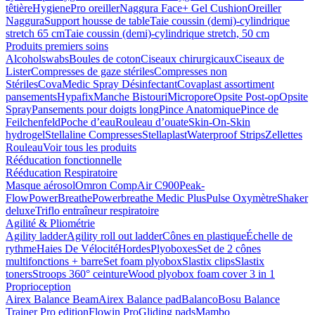
têtière
HygienePro oreiller
Naggura Face+ Gel Cushion
Oreiller
Naggura
Support housse de table
Taie coussin (demi)-cylindrique
stretch 65 cm
Taie coussin (demi)-cylindrique stretch, 50 cm
Produits premiers soins
Alcoholswabs
Boules de coton
Ciseaux chirurgicaux
Ciseaux de
Lister
Compresses de gaze stériles
Compresses non
Stériles
CovaMedic Spray Désinfectant
Covaplast assortiment
pansements
Hypafix
Manche Bistouri
Micropore
Opsite Post-op
Opsite
Spray
Pansements pour doigts long
Pince Anatomique
Pince de
Feilchenfeld
Poche d’eau
Rouleau d’ouate
Skin-On-Skin
hydrogel
Stellaline Compresses
Stellaplast
Waterproof Strips
Zellettes
Rouleau
Voir tous les produits
Rééducation fonctionnelle
Rééducation Respiratoire
Masque aérosol
Omron CompAir C900
Peak-
Flow
PowerBreathe
Powerbreathe Medic Plus
Pulse Oxymètre
Shaker
deluxe
Triflo entraîneur respiratoire
Agilité & Pliométrie
Agility ladder
Agility roll out ladder
Cônes en plastique
Échelle de
rythme
Haies De Vélocité
Hordes
Plyoboxes
Set de 2 cônes
multifonctions + barre
Set foam plyobox
Slastix clips
Slastix
toners
Stroops 360° ceinture
Wood plyobox foam cover 3 in 1
Proprioception
Airex Balance Beam
Airex Balance pad
Balanco
Bosu Balance
Trainer Pro edition
Flowin Pro
Gliding pads
Mambo