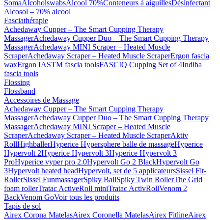
Soma
Alcoholswabs
Alcool 70%
Conteneurs à aiguilles
Désinfectant
Alcosol – 70% alcool
Fasciathérapie
Achedaway Cupper – The Smart Cupping Therapy
Massager
Achedaway Cupper Duo – The Smart Cupping Therapy
Massager
Achedaway MINI Scraper – Heated Muscle
Scraper
Achedaway Scraper – Heated Muscle Scraper
Ergon fascia
wax
Ergon IASTM fascia tools
FASCIQ Cupping Set of 4
Indiba
fascia tools
Flossing
Flossband
Accessoires de Massage
Achedaway Cupper – The Smart Cupping Therapy
Massager
Achedaway Cupper Duo – The Smart Cupping Therapy
Massager
Achedaway MINI Scraper – Heated Muscle
Scraper
Achedaway Scraper – Heated Muscle Scraper
Aktiv
Roll
Highballer
Hyperice Hypersphere balle de massage
Hyperice
Hypervolt 2
Hyperice Hypervolt 3
Hyperice Hypervolt 3
Pro
Hyperice vyper pro 2.0
Hypervolt Go 2 Black
Hypervolt Go
3
Hypervolt heated head
Hypervolt, set de 5 applicateurs
Sissel Fit-
Roller
Sissel Funmassager
Spiky Ball
Spiky Twin Roller
The Grid
foam roller
Tratac ActiveRoll mini
Tratac ActivRoll
Venom 2
Back
Venom Go
Voir tous les produits
Tapis de sol
Airex Corona Matelas
Airex Coronella Matelas
Airex Fitline
Airex