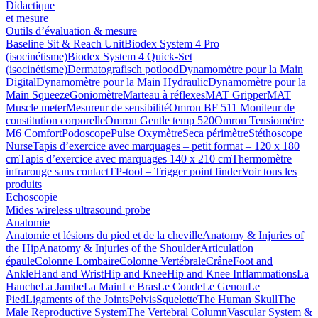
Didactique
et mesure
Outils d’évaluation & mesure
Baseline Sit & Reach Unit
Biodex System 4 Pro
(isocinétisme)
Biodex System 4 Quick-Set
(isocinétisme)
Dermatografisch potlood
Dynamomètre pour la Main
Digital
Dynamomètre pour la Main Hydraulic
Dynamomètre pour la
Main Squeeze
Goniomètre
Marteau à réflexes
MAT Gripper
MAT
Muscle meter
Mesureur de sensibilité
Omron BF 511 Moniteur de
constitution corporelle
Omron Gentle temp 520
Omron Tensiomètre
M6 Comfort
Podoscope
Pulse Oxymètre
Seca périmètre
Stéthoscope
Nurse
Tapis d’exercice avec marquages – petit format – 120 x 180
cm
Tapis d’exercice avec marquages 140 x 210 cm
Thermomètre
infrarouge sans contact
TP-tool – Trigger point finder
Voir tous les
produits
Echoscopie
Mides wireless ultrasound probe
Anatomie
Anatomie et lésions du pied et de la cheville
Anatomy & Injuries of
the Hip
Anatomy & Injuries of the Shoulder
Articulation
épaule
Colonne Lombaire
Colonne Vertébrale
Crâne
Foot and
Ankle
Hand and Wrist
Hip and Knee
Hip and Knee Inflammations
La
Hanche
La Jambe
La Main
Le Bras
Le Coude
Le Genou
Le
Pied
Ligaments of the Joints
Pelvis
Squelette
The Human Skull
The
Male Reproductive System
The Vertebral Column
Vascular System &