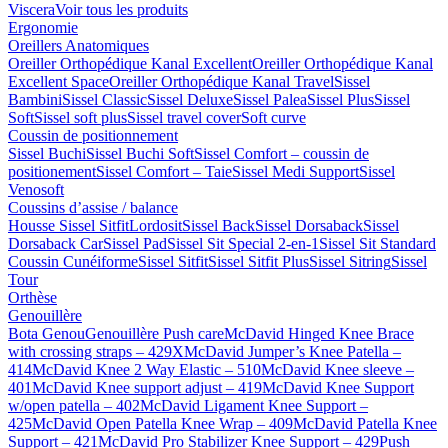
Viscera
Voir tous les produits
Ergonomie
Oreillers Anatomiques
Oreiller Orthopédique Kanal Excellent
Oreiller Orthopédique Kanal
Excellent Space
Oreiller Orthopédique Kanal Travel
Sissel
Bambini
Sissel Classic
Sissel Deluxe
Sissel Palea
Sissel Plus
Sissel
Soft
Sissel soft plus
Sissel travel cover
Soft curve
Coussin de positionnement
Sissel Buchi
Sissel Buchi Soft
Sissel Comfort – coussin de
positionement
Sissel Comfort – Taie
Sissel Medi Support
Sissel
Venosoft
Coussins d’assise / balance
Housse Sissel Sitfit
Lordosit
Sissel Back
Sissel Dorsaback
Sissel
Dorsaback Car
Sissel Pad
Sissel Sit Special 2-en-1
Sissel Sit Standard
Coussin Cunéiforme
Sissel Sitfit
Sissel Sitfit Plus
Sissel Sitring
Sissel
Tour
Orthèse
Genouillère
Bota Genou
Genouillère Push care
McDavid Hinged Knee Brace
with crossing straps – 429X
McDavid Jumper’s Knee Patella –
414
McDavid Knee 2 Way Elastic – 510
McDavid Knee sleeve –
401
McDavid Knee support adjust – 419
McDavid Knee Support
w/open patella – 402
McDavid Ligament Knee Support –
425
McDavid Open Patella Knee Wrap – 409
McDavid Patella Knee
Support – 421
McDavid Pro Stabilizer Knee Support – 429
Push