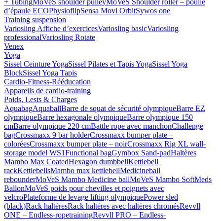
+ Tubing
MoVeS shoulder pulley
MoVeS Shoulder roller – poulie
d’épaule ECO
Physioflip
Sensa Movi Orbit
Sywos one
Training suspension
Variosling Affiche d’exercices
Variosling basic
Variosling
professional
Variosling Rotate
Venex
Yoga
Sissel Ceinture Yoga
Sissel Pilates et Tapis Yoga
Sissel Yoga
Block
Sissel Yoga Tapis
Cardio-Fitness-Rééducation
Appareils de cardio-training
Poids, Lests & Charges
Aquabag
Aquaball
Barre de squat de sécurité olympique
Barre EZ
olympique
Barre hexagonale olympique
Barre olympique 150
cm
Barre olympique 220 cm
Battle rope avec manchon
Challenge
bag
Crossmaxx 9 bar holder
Crossmaxx bumper plate –
colorées
Crossmaxx bumper plate – noir
Crossmaxx Rig XL wall-
storage model WS1
Functional bag
Gymbox Sand-pad
Haltères
Mambo Max Coated
Hexagon dumbbell
Kettlebell
rack
Kettlebells
Mambo max kettlebell
Medicineball
rebounder
MoVeS Mambo Medicine ball
MoVeS Mambo SoftMeds
Ballon
MoVeS poids pour chevilles et poignets avec
velcro
Plateforme de levage lifting olympique
Power sled
(black)
Rack haltères
Rack haltères avec haltères chromés
Revvll
ONE – Endless-ropetraining
Revvll PRO – Endless-