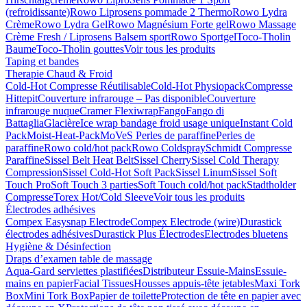
(refroidissante)
Rowo Liprosens pommade 2 Thermo
Rowo Lydra
Crème
Rowo Lydra Gel
Rowo Magnésium Forte gel
Rowo Massage
Crème Fresh / Liprosens Balsem sport
Rowo Sportgel
Toco-Tholin
Baume
Toco-Tholin gouttes
Voir tous les produits
Taping et bandes
Therapie Chaud & Froid
Cold-Hot Compresse Réutilisable
Cold-Hot Physiopack
Compresse
Hittepit
Couverture infrarouge – Pas disponible
Couverture
infrarouge nuque
Cramer Flexiwrap
Fango
Fango di
Battaglia
Glacière
Ice wrap bandage froid usage unique
Instant Cold
Pack
Moist-Heat-Pack
MoVeS Perles de paraffine
Perles de
paraffine
Rowo cold/hot pack
Rowo Coldspray
Schmidt Compresse
Paraffine
Sissel Belt Heat Belt
Sissel Cherry
Sissel Cold Therapy
Compression
Sissel Cold-Hot Soft Pack
Sissel Linum
Sissel Soft
Touch Pro
Soft Touch 3 parties
Soft Touch cold/hot pack
Stadtholder
Compresse
Torex Hot/Cold Sleeve
Voir tous les produits
Électrodes adhésives
Compex Easysnap Electrode
Compex Electrode (wire)
Durastick
électrodes adhésives
Durastick Plus Électrodes
Electrodes bluetens
Hygiène & Désinfection
Draps d’examen table de massage
Aqua-Gard serviettes plastifiées
Distributeur Essuie-Mains
Essuie-
mains en papier
Facial Tissues
Housses appuis-tête jetables
Maxi Tork
Box
Mini Tork Box
Papier de toilette
Protection de tête en papier avec