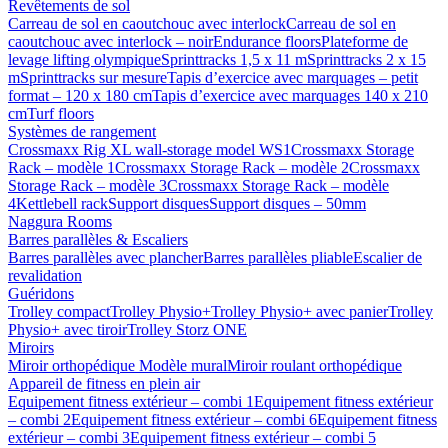
Revêtements de sol
Carreau de sol en caoutchouc avec interlock
Carreau de sol en
caoutchouc avec interlock – noir
Endurance floors
Plateforme de
levage lifting olympique
Sprinttracks 1,5 x 11 m
Sprinttracks 2 x 15
m
Sprinttracks sur mesure
Tapis d’exercice avec marquages – petit
format – 120 x 180 cm
Tapis d’exercice avec marquages 140 x 210
cm
Turf floors
Systèmes de rangement
Crossmaxx Rig XL wall-storage model WS1
Crossmaxx Storage
Rack – modèle 1
Crossmaxx Storage Rack – modèle 2
Crossmaxx
Storage Rack – modèle 3
Crossmaxx Storage Rack – modèle
4
Kettlebell rack
Support disques
Support disques – 50mm
Naggura Rooms
Barres parallèles & Escaliers
Barres parallèles avec plancher
Barres parallèles pliable
Escalier de
revalidation
Guéridons
Trolley compact
Trolley Physio+
Trolley Physio+ avec panier
Trolley
Physio+ avec tiroir
Trolley Storz ONE
Miroirs
Miroir orthopédique Modèle mural
Miroir roulant orthopédique
Appareil de fitness en plein air
Equipement fitness extérieur – combi 1
Equipement fitness extérieur
– combi 2
Equipement fitness extérieur – combi 6
Equipement fitness
extérieur – combi 3
Equipement fitness extérieur – combi 5