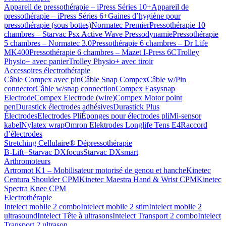
Appareil de pressothérapie – iPress Séries 10+
Appareil de
pressothérapie – iPress Séries 6+
Gaines d’hygiène pour
pressothérapie (sous bottes)
Normatec Premier
Pressothérapie 10
chambres – Starvac Psx Active Wave Pressodynamie
Pressothérapie
5 chambres – Normatec 3.0
Pressothérapie 6 chambres – Dr Life
MK400
Pressothérapie 6 chambres – Mazet I-Press 6C
Trolley
Physio+ avec panier
Trolley Physio+ avec tiroir
Accessoires électrothérapie
Câble Compex avec pin
Câble Snap Compex
Câble w/Pin
connector
Câble w/snap connection
Compex Easysnap
Electrode
Compex Electrode (wire)
Compex Motor point
pen
Durastick électrodes adhésives
Durastick Plus
Électrodes
Electrodes Pli
Éponges pour électrodes pli
Mi-sensor
kabel
Nylatex wrap
Omron Elektrodes Longlife Tens E4
Raccord
d’électrodes
Stretching Cellulaire® Dépressothérapie
B-Lift+
Starvac DXfocus
Starvac DXsmart
Arthromoteurs
Artromot K1 – Mobilisateur motorisé de genou et hanche
Kinetec
Centura Shoulder CPM
Kinetec Maestra Hand & Wrist CPM
Kinetec
Spectra Knee CPM
Electrothérapie
Intelect mobile 2 combo
Intelect mobile 2 stim
Intelect mobile 2
ultrasound
Intelect Tête à ultrasons
Intelect Transport 2 combo
Intelect
Transport 2 ultrason