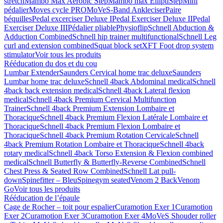
stretch
Mambo Max Aerobic Step
Mambo max ElliptiStep
Mini
pédalier
Moves cycle PRO
MoVeS-Band Ankleciser
Paire
béquilles
Pedal excerciser Deluxe I
Pedal Exerciser Deluxe II
Pedal
Exerciser Deluxe III
Pédalier pliable
Physioflip
Schnell Abduction &
Adduction Combined
Schnell hip trainer multifunctional
Schnell Leg
curl and extension combined
Squat block set
XFT Foot drop system
stimulator
Voir tous les produits
Rééducation du dos et du cou
Lumbar Extender
Saunders Cervical home trac deluxe
Saunders
Lumbar home trac deluxe
Schnell 4back Abdominal medical
Schnell
4back back extension medical
Schnell 4back Lateral flexion
medical
Schnell 4back Premium Cervical Multifunction
Trainer
Schnell 4back Premium Extension Lombaire et
Thoracique
Schnell 4back Premium Flexion Latérale Lombaire et
Thoracique
Schnell 4back Premium Flexion Lombaire et
Thoracique
Schnell 4back Premium Rotation Cervicale
Schnell
4back Premium Rotation Lombaire et Thoracique
Schnell 4back
rotary medical
Schnell 4back Torso Extension & Flexion combined
medical
Schnell Butterfly & Butterfly-Reverse Combined
Schnell
Chest Press & Seated Row Combined
Schnell Lat pull-
down
Spinefitter – Bleu
Spinegym seated
Venom 2 Back
Venom
Go
Voir tous les produits
Rééducation de l’épaule
Cage de Rocher – toit pour espalier
Curamotion Exer 1
Curamotion
Exer 2
Curamotion Exer 3
Curamotion Exer 4
MoVeS Shouder roller