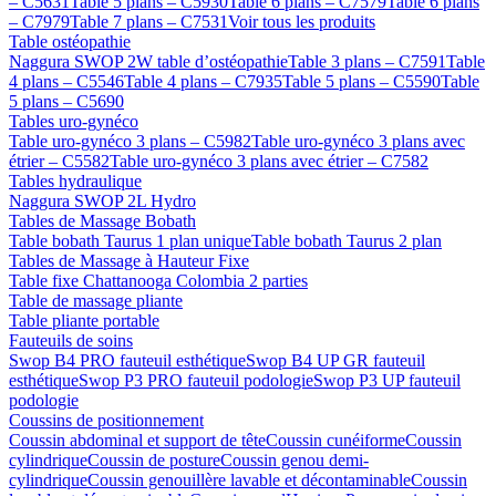
– C5631
Table 5 plans – C5930
Table 6 plans – C7579
Table 6 plans
– C7979
Table 7 plans – C7531
Voir tous les produits
Table ostéopathie
Naggura SWOP 2W table d’ostéopathie
Table 3 plans – C7591
Table
4 plans – C5546
Table 4 plans – C7935
Table 5 plans – C5590
Table
5 plans – C5690
Tables uro-gynéco
Table uro-gynéco 3 plans – C5982
Table uro-gynéco 3 plans avec
étrier – C5582
Table uro-gynéco 3 plans avec étrier – C7582
Tables hydraulique
Naggura SWOP 2L Hydro
Tables de Massage Bobath
Table bobath Taurus 1 plan unique
Table bobath Taurus 2 plan
Tables de Massage à Hauteur Fixe
Table fixe Chattanooga Colombia 2 parties
Table de massage pliante
Table pliante portable
Fauteuils de soins
Swop B4 PRO fauteuil esthétique
Swop B4 UP GR fauteuil
esthétique
Swop P3 PRO fauteuil podologie
Swop P3 UP fauteuil
podologie
Coussins de positionnement
Coussin abdominal et support de tête
Coussin cunéiforme
Coussin
cylindrique
Coussin de posture
Coussin genou demi-
cylindrique
Coussin genouillère lavable et décontaminable
Coussin