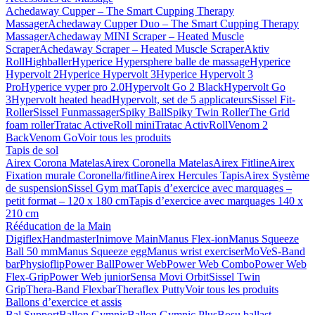
Achedaway Cupper – The Smart Cupping Therapy
Massager
Achedaway Cupper Duo – The Smart Cupping Therapy
Massager
Achedaway MINI Scraper – Heated Muscle
Scraper
Achedaway Scraper – Heated Muscle Scraper
Aktiv
Roll
Highballer
Hyperice Hypersphere balle de massage
Hyperice
Hypervolt 2
Hyperice Hypervolt 3
Hyperice Hypervolt 3
Pro
Hyperice vyper pro 2.0
Hypervolt Go 2 Black
Hypervolt Go
3
Hypervolt heated head
Hypervolt, set de 5 applicateurs
Sissel Fit-
Roller
Sissel Funmassager
Spiky Ball
Spiky Twin Roller
The Grid
foam roller
Tratac ActiveRoll mini
Tratac ActivRoll
Venom 2
Back
Venom Go
Voir tous les produits
Tapis de sol
Airex Corona Matelas
Airex Coronella Matelas
Airex Fitline
Airex
Fixation murale Coronella/fitline
Airex Hercules Tapis
Airex Système
de suspension
Sissel Gym mat
Tapis d’exercice avec marquages –
petit format – 120 x 180 cm
Tapis d’exercice avec marquages 140 x
210 cm
Rééducation de la Main
Digiflex
Handmaster
Inimove Main
Manus Flex-ion
Manus Squeeze
Ball 50 mm
Manus Squeeze egg
Manus wrist exerciser
MoVeS-Band
bar
Physioflip
Power Ball
Power Web
Power Web Combo
Power Web
Flex-Grip
Power Web junior
Sensa Movi Orbit
Sissel Twin
Grip
Thera-Band Flexbar
Theraflex Putty
Voir tous les produits
Ballons d’exercice et assis
Bal Support
Ballon Gymnic
Ballon Gymnic Plus
Bosu ballast