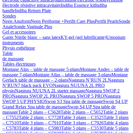
électrode résistive intracavitaire
Indiba Essence kit
Indiba
handle
Indiba Return Plate
Sondes
Neen Anuform
Neen Periforme +
Perifit Care Plus
Perifit Pearls
Sonde
Anale
Sonde Vaginale Plus
Gel et accessoires
Gants Nitrile blanc – sans latex
KY-gel (gel lubrificante)
Umonium
instruments
Physio esthétique
Table
de massage
Tables électriques
Montane Alps – table de massage 5-plans
Montane Andes – table de
massage 7-plans
Montane Atlas – table de massage 3-plans
Montane
Gerlach table de massage – 2-plans
Naggura N’RUN 2L
Naggura
N’RUN7 black pack EVO
Naggura NUUNA 2L PRO
physio
Naggura NUUNA 2L starter massage
Naggura SWOP 2
PRO
Naggura SWOP 2L PRO
Naggura SWOP 5 PRO
Naggura
SWOP 5 UP PHYSIO
Swop S3 Spa table de massage
Swop S4 UP
Grand Relax Spa table de massage
Swop S4 UP Spa table de
massage
Table 2 plans – C5628
Table 2 plans – C5652
Table 2 plans
– C7552
Table 2 plans – C7728
Table 3 plans – C3525
Table 3 plans
– C7510
Table 3 plans – C7910
Table 3 plans – C7926
Table 4 plans
– C5783
Table 4 plans – C5983
Table 5 plans – C5530
Table 5 plans