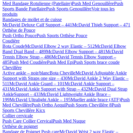
Med Bandage Rotulienne (Patellaire)
Push Med Genouillère
Push
Sports Bande Patellaire
Push Sports Genouillère
Voir tous les
produits
Bandages de mollet et de cuisse
McDavid Deluxe Calf Support – 441
McDavid Thigh Support – 471
Orthèse de Pouce
Push Ortho Pouce
Push Sports Orthèse Pouce
Coudière
Bota Coude
McDavid Elbow 2 way Elastic – 512
McDavid Elbow
Band Dual Band – 489
McDavid Elbow Support – 481
McDavid
Tennis Elbow Strap – 486
McDavid Tennis Elbow Support –
485
Push Med Coudière
Push Med Epi
Push Sports brace coude
Chevillère
Active ankle – noir/blanc
Bota Cheville
McDavid Adjustable Ankle
Support with Straps one size – 430
McDavid Ankle 2 Way Elastic –
511
McDavid Ankle Guard – 101
McDavid Ankle Support –
431
McDavid Ankle Support with Strap – 432
McDavid Dual Strap
AnkleSupport – 433
McDavid Lightweight Ankle Brace –
199
McDavid Ultralight Ankle – 195
Mueller ankle brace (ATF)
Push
Med Chevillère
Push Ortho Aequi
Push Sports Chevillère 8
Push
Sports Chevillère Kicx
Collier cervicale
Push Care Collier Cervical
Push Med Nuque
Orthèse de poignet
Bandage de Poignet Push care
McDavid Wrist 2 way Elastic –