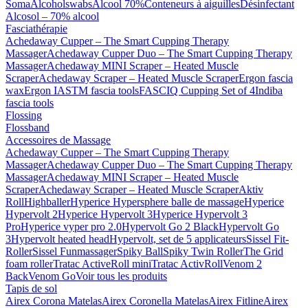
Soma
Alcoholswabs
Alcool 70%
Conteneurs à aiguilles
Désinfectant
Alcosol – 70% alcool
Fasciathérapie
Achedaway Cupper – The Smart Cupping Therapy
Massager
Achedaway Cupper Duo – The Smart Cupping Therapy
Massager
Achedaway MINI Scraper – Heated Muscle
Scraper
Achedaway Scraper – Heated Muscle Scraper
Ergon fascia
wax
Ergon IASTM fascia tools
FASCIQ Cupping Set of 4
Indiba
fascia tools
Flossing
Flossband
Accessoires de Massage
Achedaway Cupper – The Smart Cupping Therapy
Massager
Achedaway Cupper Duo – The Smart Cupping Therapy
Massager
Achedaway MINI Scraper – Heated Muscle
Scraper
Achedaway Scraper – Heated Muscle Scraper
Aktiv
Roll
Highballer
Hyperice Hypersphere balle de massage
Hyperice
Hypervolt 2
Hyperice Hypervolt 3
Hyperice Hypervolt 3
Pro
Hyperice vyper pro 2.0
Hypervolt Go 2 Black
Hypervolt Go
3
Hypervolt heated head
Hypervolt, set de 5 applicateurs
Sissel Fit-
Roller
Sissel Funmassager
Spiky Ball
Spiky Twin Roller
The Grid
foam roller
Tratac ActiveRoll mini
Tratac ActivRoll
Venom 2
Back
Venom Go
Voir tous les produits
Tapis de sol
Airex Corona Matelas
Airex Coronella Matelas
Airex Fitline
Airex