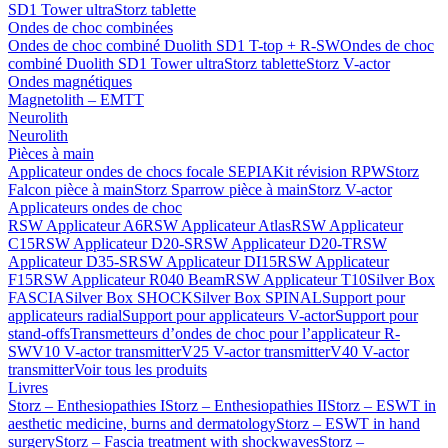
SD1 Tower ultra
Storz tablette
Ondes de choc combinées
Ondes de choc combiné Duolith SD1 T-top + R-SW
Ondes de choc
combiné Duolith SD1 Tower ultra
Storz tablette
Storz V-actor
Ondes magnétiques
Magnetolith – EMTT
Neurolith
Neurolith
Pièces à main
Applicateur ondes de chocs focale SEPIA
Kit révision RPW
Storz
Falcon pièce à main
Storz Sparrow pièce à main
Storz V-actor
Applicateurs ondes de choc
RSW Applicateur A6
RSW Applicateur Atlas
RSW Applicateur
C15
RSW Applicateur D20-S
RSW Applicateur D20-T
RSW
Applicateur D35-S
RSW Applicateur DI15
RSW Applicateur
F15
RSW Applicateur R040 Beam
RSW Applicateur T10
Silver Box
FASCIA
Silver Box SHOCK
Silver Box SPINAL
Support pour
applicateurs radial
Support pour applicateurs V-actor
Support pour
stand-offs
Transmetteurs d’ondes de choc pour l’applicateur R-
SW
V10 V-actor transmitter
V25 V-actor transmitter
V40 V-actor
transmitter
Voir tous les produits
Livres
Storz – Enthesiopathies I
Storz – Enthesiopathies II
Storz – ESWT in
aesthetic medicine, burns and dermatology
Storz – ESWT in hand
surgery
Storz – Fascia treatment with shockwaves
Storz –