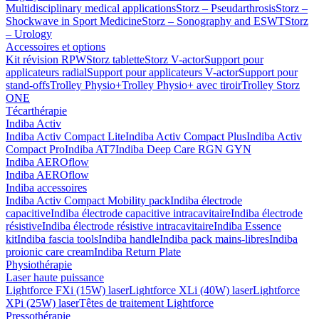
Multidisciplinary medical applications
Storz – Pseudarthrosis
Storz –
Shockwave in Sport Medicine
Storz – Sonography and ESWT
Storz
– Urology
Accessoires et options
Kit révision RPW
Storz tablette
Storz V-actor
Support pour
applicateurs radial
Support pour applicateurs V-actor
Support pour
stand-offs
Trolley Physio+
Trolley Physio+ avec tiroir
Trolley Storz
ONE
Técarthérapie
Indiba Activ
Indiba Activ Compact Lite
Indiba Activ Compact Plus
Indiba Activ
Compact Pro
Indiba AT7
Indiba Deep Care RGN GYN
Indiba AEROflow
Indiba AEROflow
Indiba accessoires
Indiba Activ Compact Mobility pack
Indiba électrode
capacitive
Indiba électrode capacitive intracavitaire
Indiba électrode
résistive
Indiba électrode résistive intracavitaire
Indiba Essence
kit
Indiba fascia tools
Indiba handle
Indiba pack mains-libres
Indiba
proionic care cream
Indiba Return Plate
Physiothérapie
Laser haute puissance
Lightforce FXi (15W) laser
Lightforce XLi (40W) laser
Lightforce
XPi (25W) laser
Têtes de traitement Lightforce
Pressothérapie