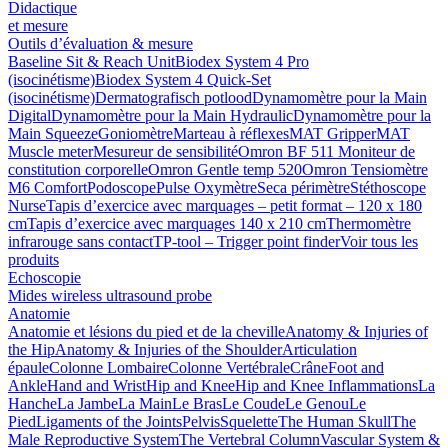
Didactique
et mesure
Outils d’évaluation & mesure
Baseline Sit & Reach Unit
Biodex System 4 Pro
(isocinétisme)
Biodex System 4 Quick-Set
(isocinétisme)
Dermatografisch potlood
Dynamomètre pour la Main
Digital
Dynamomètre pour la Main Hydraulic
Dynamomètre pour la
Main Squeeze
Goniomètre
Marteau à réflexes
MAT Gripper
MAT
Muscle meter
Mesureur de sensibilité
Omron BF 511 Moniteur de
constitution corporelle
Omron Gentle temp 520
Omron Tensiomètre
M6 Comfort
Podoscope
Pulse Oxymètre
Seca périmètre
Stéthoscope
Nurse
Tapis d’exercice avec marquages – petit format – 120 x 180
cm
Tapis d’exercice avec marquages 140 x 210 cm
Thermomètre
infrarouge sans contact
TP-tool – Trigger point finder
Voir tous les
produits
Echoscopie
Mides wireless ultrasound probe
Anatomie
Anatomie et lésions du pied et de la cheville
Anatomy & Injuries of
the Hip
Anatomy & Injuries of the Shoulder
Articulation
épaule
Colonne Lombaire
Colonne Vertébrale
Crâne
Foot and
Ankle
Hand and Wrist
Hip and Knee
Hip and Knee Inflammations
La
Hanche
La Jambe
La Main
Le Bras
Le Coude
Le Genou
Le
Pied
Ligaments of the Joints
Pelvis
Squelette
The Human Skull
The
Male Reproductive System
The Vertebral Column
Vascular System &