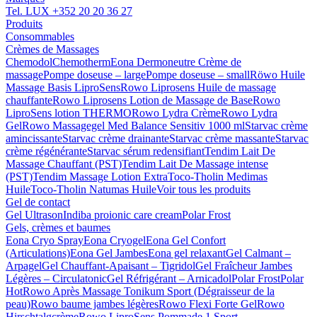
Tel. LUX
+352 20 20 36 27
Produits
Consommables
Crèmes de Massages
Chemodol
Chemotherm
Eona Dermoneutre Crème de
massage
Pompe doseuse – large
Pompe doseuse – small
Röwo Huile
Massage Basis LiproSens
Rowo Liprosens Huile de massage
chauffante
Rowo Liprosens Lotion de Massage de Base
Rowo
LiproSens lotion THERMO
Rowo Lydra Crème
Rowo Lydra
Gel
Rowo Massagegel Med Balance Sensitiv 1000 ml
Starvac crème
amincissante
Starvac crème drainante
Starvac crème massante
Starvac
crème régénérante
Starvac sérum redensifiant
Tendim Lait De
Massage Chauffant (PST)
Tendim Lait De Massage intense
(PST)
Tendim Massage Lotion Extra
Toco-Tholin Medimas
Huile
Toco-Tholin Natumas Huile
Voir tous les produits
Gel de contact
Gel Ultrason
Indiba proionic care cream
Polar Frost
Gels, crèmes et baumes
Eona Cryo Spray
Eona Cryogel
Eona Gel Confort
(Articulations)
Eona Gel Jambes
Eona gel relaxant
Gel Calmant –
Arpagel
Gel Chauffant-Apaisant – Tigridol
Gel Fraîcheur Jambes
Légères – Circulatonic
Gel Réfrigérant – Arnicadol
Polar Frost
Polar
Hot
Rowo Après Massage Tonikum Sport (Dégraisseur de la
peau)
Rowo baume jambes légères
Rowo Flexi Forte Gel
Rowo
Hirschtalgcrème
Rowo LiproSens Pommade 1 Sport