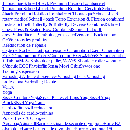
Thoracique
Schnell 4back Premium Flexion Lombaire et
Thoracique
Schnell 4back Premium Rotation Cervicale
Schnell
4back Premium Rotation Lombaire et Thoracique
Schnell 4back
rotary medical
Schnell 4back Torso Extension & Flexion combined
medical
Schnell Butterfly & Butterfly-Reverse Combined
Schnell
Chest Press & Seated Row Combined
Schnell Lat pull-
down
Spinefitter – Bleu
Spinegym seated
Venom 2 Back
Venom
Go
Voir tous les produits
Rééducation de l’épaule
Cage de Rocher – toit pour espalier
Curamotion Exer 1
Curamotion
Exer 2
Curamotion Exer 3
Curamotion Exer 4
MoVeS Shouder roller
+ Tubing
MoVeS shoulder pulley
MoVeS Shoulder roller – poulie
d’épaule ECO
Physioflip
Sensa Movi Orbit
Sywos one
Training suspension
Variosling Affiche d’exercices
Variosling basic
Variosling
professional
Variosling Rotate
Venex
Yoga
Sissel Ceinture Yoga
Sissel Pilates et Tapis Yoga
Sissel Yoga
Block
Sissel Yoga Tapis
Cardio-Fitness-Rééducation
Appareils de cardio-training
Poids, Lests & Charges
Aquabag
Aquaball
Barre de squat de sécurité olympique
Barre EZ
olympique
Barre hexagonale olympique
Barre olympique 150