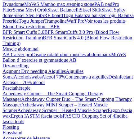
Dynadome
MoVeS Mambo max stepping stone
PAB pad
Pro
Fitter
Sensa Movi Orbit
Sissel Balancefit
Sissel Sitfit
Sissel Spiky
dome
Sissel Step-Fit
SRF-board
Togu Balanza ballstep
Togu Balanza
Freeride
Togu Jumper
Trampoline
Waff Pro
Voir tous les produits
Blood flow restriction – BFR
BFR Smart Cuffs 3.0
BFR SmartCuffs 3.0 Pro (Blood Flow
Restriction Training)
BFR SmartCuffs 4.0 (Blood Flow Restriction
Training)
Muscle abdominal
AB Carver pro
Disque rotatif pour muscles abdominaux
MoVeS
Ballon d’ exercise et gymnastique AB
Dry-needling
Agupunt Dry-needling Aiguilles
Aiguilles
Soma
Alcoholswabs
Alcool 70%
Conteneurs à aiguilles
Désinfectant
Alcosol – 70% alcool
Fasciathérapie
Achedaway Cupper – The Smart Cupping Therapy
Massager
Achedaway Cupper Duo – The Smart Cupping Therapy
Massager
Achedaway MINI Scraper – Heated Muscle
Scraper
Achedaway Scraper – Heated Muscle Scraper
Ergon fascia
wax
Ergon IASTM fascia tools
FASCIQ Cupping Set of 4
Indiba
fascia tools
Flossing
Flossband
Accessoires de Massage