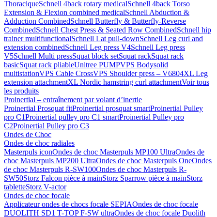
Thoracique
Schnell 4back rotary medical
Schnell 4back Torso
Extension & Flexion combined medical
Schnell Abduction &
Adduction Combined
Schnell Butterfly & Butterfly-Reverse
Combined
Schnell Chest Press & Seated Row Combined
Schnell hip
trainer multifunctional
Schnell Lat pull-down
Schnell Leg curl and
extension combined
Schnell Leg press V4
Schnell Leg press
V5
Schnell Multi press
Squat block set
Squat rack
Squat rack
basic
Squat rack pliable
Unitree PUMP
VPS Bodysolid
multistation
VPS Cable Cross
VPS Shoulder press – V6804
XL Leg
extension attachment
XL Nordic hamstring curl attachment
Voir tous
les produits
Proinertial – entraînement par volant d’inertie
Proinertial Prosquat fit
Proinertial prosquat smart
Proinertial Pulley
pro C1
Proinertial pulley pro C1 smart
Proinertial Pulley pro
C2
Proinertial Pulley pro C3
Ondes de Choc
Ondes de choc radiales
Masterpuls icon
Ondes de choc Masterpuls MP100 Ultra
Ondes de
choc Masterpuls MP200 Ultra
Ondes de choc Masterpuls One
Ondes
de choc Masterpuls R-SW100
Ondes de choc Masterpuls R-
SW50
Storz Falcon pièce à main
Storz Sparrow pièce à main
Storz
tablette
Storz V-actor
Ondes de choc focale
Applicateur ondes de chocs focale SEPIA
Ondes de choc focale
DUOLITH SD1 T-TOP F-SW ultra
Ondes de choc focale Duolith