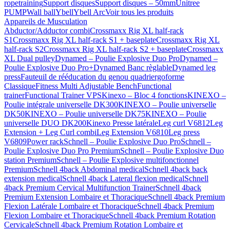
ropetraining
Support disques
Support disques – 50mm
Unitree
PUMP
Wall ball
Ybell
Ybell Arc
Voir tous les produits
Appareils de Musculation
Abductor/Adductor combi
Crossmaxx Rig XL half-rack
S1
Crossmaxx Rig XL half-rack S1 + baseplate
Crossmaxx Rig XL
half-rack S2
Crossmaxx Rig XL half-rack S2 + baseplate
Crossmaxx
XL Dual pulley
Dynamed – Poulie Explosive Duo Pro
Dynamed –
Poulie Explosive Duo Pro+
Dynamed Banc règlable
Dynamed leg
press
Fauteuil de rééducation du genou quadriergoforme
Classique
Fitness Multi Adjustable Bench
Functional
trainer
Functional Trainer VPS
Kinexo – Bloc 4 fonctions
KINEXO –
Poulie intégrale universelle DK300
KINEXO – Poulie universelle
DK50
KINEXO – Poulie universelle DK75
KINEXO – Poulie
universelle DUO DK200
Kinexo Presse latérale
Leg curl V6812
Leg
Extension + Leg Curl combi
Leg Extension V6810
Leg press
V6809
Power rack
Schnell – Poulie Explosive Duo Pro
Schnell –
Poulie Explosive Duo Pro Premium
Schnell – Poulie Explosive Duo
station Premium
Schnell – Poulie Explosive multifonctionnel
Premium
Schnell 4back Abdominal medical
Schnell 4back back
extension medical
Schnell 4back Lateral flexion medical
Schnell
4back Premium Cervical Multifunction Trainer
Schnell 4back
Premium Extension Lombaire et Thoracique
Schnell 4back Premium
Flexion Latérale Lombaire et Thoracique
Schnell 4back Premium
Flexion Lombaire et Thoracique
Schnell 4back Premium Rotation
Cervicale
Schnell 4back Premium Rotation Lombaire et