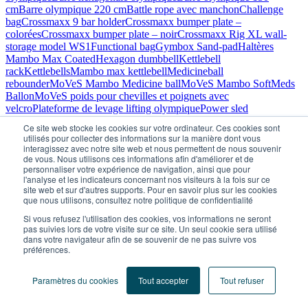
cm
Barre olympique 220 cm
Battle rope avec manchon
Challenge
bag
Crossmaxx 9 bar holder
Crossmaxx bumper plate –
colorées
Crossmaxx bumper plate – noir
Crossmaxx Rig XL wall-
storage model WS1
Functional bag
Gymbox Sand-pad
Haltères
Mambo Max Coated
Hexagon dumbbell
Kettlebell
rack
Kettlebells
Mambo max kettlebell
Medicineball
rebounder
MoVeS Mambo Medicine ball
MoVeS Mambo SoftMeds
Ballon
MoVeS poids pour chevilles et poignets avec
velcro
Plateforme de levage lifting olympique
Power sled
(black)
Rack haltères
Rack haltères avec haltères chromés
Revvll
Ce site web stocke les cookies sur votre ordinateur. Ces cookies sont
ONE – Endless-ropetraining
Revvll PRO – Endless-
utilisés pour collecter des informations sur la manière dont vous
ropetraining
Support disques
Support disques – 50mm
Unitree
interagissez avec notre site web et nous permettent de nous souvenir
PUMP
Wall ball
Ybell
Ybell Arc
Voir tous les produits
de vous. Nous utilisons ces informations afin d'améliorer et de
personnaliser votre expérience de navigation, ainsi que pour
Appareils de Musculation
l'analyse et les indicateurs concernant nos visiteurs à la fois sur ce
Abductor/Adductor combi
Crossmaxx Rig XL half-rack
site web et sur d'autres supports. Pour en savoir plus sur les cookies
S1
Crossmaxx Rig XL half-rack S1 + baseplate
Crossmaxx Rig XL
que nous utilisons, consultez notre politique de confidentialité
half-rack S2
Crossmaxx Rig XL half-rack S2 + baseplate
Crossmaxx
Si vous refusez l'utilisation des cookies, vos informations ne seront
XL Dual pulley
Dynamed – Poulie Explosive Duo Pro
Dynamed –
pas suivies lors de votre visite sur ce site. Un seul cookie sera utilisé
Poulie Explosive Duo Pro+
Dynamed Banc règlable
Dynamed leg
dans votre navigateur afin de se souvenir de ne pas suivre vos
press
Fauteuil de rééducation du genou quadriergoforme
préférences.
Classique
Fitness Multi Adjustable Bench
Functional
trainer
Functional Trainer VPS
Kinexo – Bloc 4 fonctions
KINEXO –
Paramètres du cookies
Tout accepter
Tout refuser
Poulie intégrale universelle DK300
KINEXO – Poulie universelle
DK50
KINEXO – Poulie universelle DK75
KINEXO – Poulie
universelle DUO DK200
Kinexo Presse latérale
Leg curl V6812
Leg