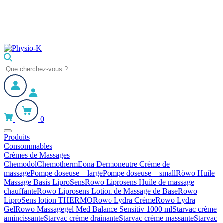
0
Produits
Consommables
Crèmes de Massages
Chemodol
Chemotherm
Eona Dermoneutre Crème de
massage
Pompe doseuse – large
Pompe doseuse – small
Röwo Huile
Massage Basis LiproSens
Rowo Liprosens Huile de massage
chauffante
Rowo Liprosens Lotion de Massage de Base
Rowo
LiproSens lotion THERMO
Rowo Lydra Crème
Rowo Lydra
Gel
Rowo Massagegel Med Balance Sensitiv 1000 ml
Starvac crème
amincissante
Starvac crème drainante
Starvac crème massante
Starvac