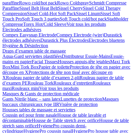
paraffine
Rowo cold/hot pack
Rowo Coldspray
Schmidt Compresse
Paraffine
Sissel Belt Heat Belt
Sissel Cherry
Sissel Cold Therapy
Compression
Sissel Cold-Hot Soft Pack
Sissel Linum
Sissel Soft
Touch Pro
Soft Touch 3 parties
Soft Touch cold/hot pack
Stadtholder
Compresse
Torex Hot/Cold Sleeve
Voir tous les produits
Électrodes adhésives
Compex Easysnap Electrode
Compex Electrode (wire)
Durastick
électrodes adhésives
Durastick Plus Électrodes
Electrodes bluetens
Hygiène & Désinfection
Draps d’examen table de massage
Aqua-Gard serviettes plastifiées
Distributeur Essuie-Mains
Essuie-
mains en papier
Facial Tissues
Housses appuis-tête jetables
Maxi Tork
Box
Mini Tork Box
Papier de toilette
Protection de tête en papier avec
découpe en X
Protections de tête non tissé avec découpe en
X
Rouleau papier de table d’examen 2-pli
Rouleau papier de table
d’examen PE
Rouleau Tork
Rouleaux d’entretien
Rouleaux
maxi
Rouleaux mini
Voir tous les produits
Masques & Gants de protection médicale
Gants Nitrile blanc – sans latex
Lunettes de protection
Masques
buccaux chirurgicaux type IIR
Visière de protection
Housses tables de massage et serviettes
Coussin gel pour fente nasale
Housse de table lavable et
décontaminable
Housse de Table stretch avec orifice
Housse de table
stretch sans orifice
HygienePro coussin demi-
cylindrique
HygienePro coussin nasal
HygienePro housse table avec