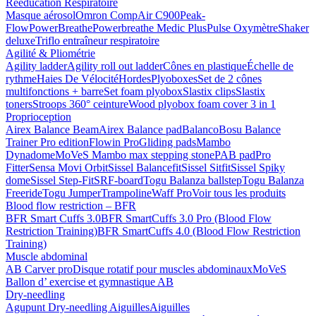
Rééducation Respiratoire
Masque aérosol
Omron CompAir C900
Peak-
Flow
PowerBreathe
Powerbreathe Medic Plus
Pulse Oxymètre
Shaker
deluxe
Triflo entraîneur respiratoire
Agilité & Pliométrie
Agility ladder
Agility roll out ladder
Cônes en plastique
Échelle de
rythme
Haies De Vélocité
Hordes
Plyoboxes
Set de 2 cônes
multifonctions + barre
Set foam plyobox
Slastix clips
Slastix
toners
Stroops 360° ceinture
Wood plyobox foam cover 3 in 1
Proprioception
Airex Balance Beam
Airex Balance pad
Balanco
Bosu Balance
Trainer Pro edition
Flowin Pro
Gliding pads
Mambo
Dynadome
MoVeS Mambo max stepping stone
PAB pad
Pro
Fitter
Sensa Movi Orbit
Sissel Balancefit
Sissel Sitfit
Sissel Spiky
dome
Sissel Step-Fit
SRF-board
Togu Balanza ballstep
Togu Balanza
Freeride
Togu Jumper
Trampoline
Waff Pro
Voir tous les produits
Blood flow restriction – BFR
BFR Smart Cuffs 3.0
BFR SmartCuffs 3.0 Pro (Blood Flow
Restriction Training)
BFR SmartCuffs 4.0 (Blood Flow Restriction
Training)
Muscle abdominal
AB Carver pro
Disque rotatif pour muscles abdominaux
MoVeS
Ballon d’ exercise et gymnastique AB
Dry-needling
Agupunt Dry-needling Aiguilles
Aiguilles