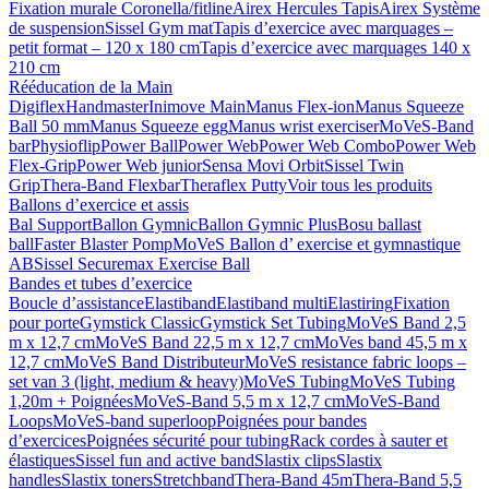
Fixation murale Coronella/fitline
Airex Hercules Tapis
Airex Système
de suspension
Sissel Gym mat
Tapis d’exercice avec marquages –
petit format – 120 x 180 cm
Tapis d’exercice avec marquages 140 x
210 cm
Rééducation de la Main
Digiflex
Handmaster
Inimove Main
Manus Flex-ion
Manus Squeeze
Ball 50 mm
Manus Squeeze egg
Manus wrist exerciser
MoVeS-Band
bar
Physioflip
Power Ball
Power Web
Power Web Combo
Power Web
Flex-Grip
Power Web junior
Sensa Movi Orbit
Sissel Twin
Grip
Thera-Band Flexbar
Theraflex Putty
Voir tous les produits
Ballons d’exercice et assis
Bal Support
Ballon Gymnic
Ballon Gymnic Plus
Bosu ballast
ball
Faster Blaster Pomp
MoVeS Ballon d’ exercise et gymnastique
AB
Sissel Securemax Exercise Ball
Bandes et tubes d’exercice
Boucle d’assistance
Elastiband
Elastiband multi
Elastiring
Fixation
pour porte
Gymstick Classic
Gymstick Set Tubing
MoVeS Band 2,5
m x 12,7 cm
MoVeS Band 22,5 m x 12,7 cm
MoVes band 45,5 m x
12,7 cm
MoVeS Band Distributeur
MoVeS resistance fabric loops –
set van 3 (light, medium & heavy)
MoVeS Tubing
MoVeS Tubing
1,20m + Poignées
MoVeS-Band 5,5 m x 12,7 cm
MoVeS-Band
Loops
MoVeS-band superloop
Poignées pour bandes
d’exercices
Poignées sécurité pour tubing
Rack cordes à sauter et
élastiques
Sissel fun and active band
Slastix clips
Slastix
handles
Slastix toners
Stretchband
Thera-Band 45m
Thera-Band 5,5