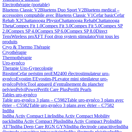
Electrothérapie (portable)
Bluetens Classic V2
Bluetens Duo Sport V2
Bluetens medical –
accessoires comptabile avec Bluetens Classic V1
Cefar basic
Cefar
Rehab X2
Chattanooga Physio
Chattanooga Rehab
Chattanooga
Theta
Compex Fit 1.0
Compex Fit 3.0
Compex Fit 5.0
Compex SP
2.0
Compex SP 4.0
Compex SP 6.0
Compex SP 8.0
Direct
Tens
Wireless pro
XFT Foot drop system stimulator
Voir tous les
produits
Cryo & Thermo Thérapie
Cryothérapie
Thermothérapie
Uro-gynéco
Therapie Uro-Gynecologie
Biostim
Cefar peristim pro
EM2400 électrostimulateur uro-
gynéco
Evostim E
Evostim-P
Levator mini stimilateur uro-
gynéco
PelvicTool appareil d’entraînement du plancher
pelvien
PelviPower
Perifit Care Plus
Perifit Pearls
Tables uro-gynéco
Table uro-gynéco 3 plans – C5982
Table uro-gynéco 3 plans avec
étrier – C5582
Table uro-gynéco 3 plans avec étrier – C7582
Indiba
Indiba Activ Compact Lite
Indiba Activ Compact Mobility
pack
Indiba Activ Compact Plus
Indiba Activ Compact Pro
Indiba
AT7
Indiba Deep Care RGN GYN
Indiba électrode capacitive
Indiba
électrode capacitive intracavitaire
Indiba électrode résistive
Indiba