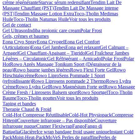
crème régénérante
Starvac sérum redensifiant
Tendim Lait De
Massage Chauffant (PST)
Tendim Lait De Massage intense
(PST)
Tendim Massage Lotion Extra
Toco-Tholin Medimas
Huile
Toco-Tholin Natumas Huile
Voir tous les produits
Gel de contact
Gel Ultrason
Indiba proionic care cream
Polar Frost
Gels, crèmes et baumes
Eona Cryo Spray
Eona Cryogel
Eona Gel Confort
(Articulations)
Eona Gel Jambes
Eona gel relaxant
Gel Calmant –
Arpagel
Gel Chauffant-Apaisant – Tigridol
Gel Fraîcheur Jambes
Légères – Circulatonic
Gel Réfrigérant – Arnicadol
Polar Frost
Polar
Hot
Rowo Après Massage Tonikum Sport (Dégraisseur de la
peau)
Rowo baume jambes légères
Rowo Flexi Forte Gel
Rowo
Hirschtalgcrème
Rowo LiproSens Pommade 1 Sport
(refroidissante)
Rowo Liprosens pommade 2 Thermo
Rowo Lydra
Crème
Rowo Lydra Gel
Rowo Magnésium Forte gel
Rowo Massage
Crème Fresh / Liprosens Balsem sport
Rowo Sportgel
Toco-Tholin
Baume
Toco-Tholin gouttes
Voir tous les produits
Taping et bandes
Therapie Chaud & Froid
Cold-Hot Compresse Réutilisable
Cold-Hot Physiopack
Compresse
Hittepit
Couverture infrarouge – Pas disponible
Couverture
infrarouge nuque
Cramer Flexiwrap
Fango
Fango di
Battaglia
Glacière
Ice wrap bandage froid usage unique
Instant Cold
Pack
Moist-Heat-Pack
MoVeS Perles de paraffine
Perles de