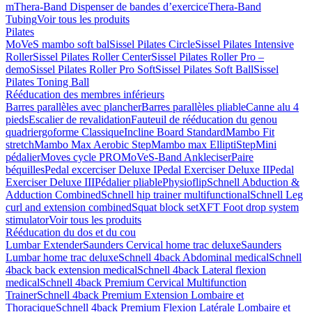
m
Thera-Band Dispenser de bandes d’exercice
Thera-Band
Tubing
Voir tous les produits
Pilates
MoVeS mambo soft bal
Sissel Pilates Circle
Sissel Pilates Intensive
Roller
Sissel Pilates Roller Center
Sissel Pilates Roller Pro –
demo
Sissel Pilates Roller Pro Soft
Sissel Pilates Soft Ball
Sissel
Pilates Toning Ball
Rééducation des membres inférieurs
Barres parallèles avec plancher
Barres parallèles pliable
Canne alu 4
pieds
Escalier de revalidation
Fauteuil de rééducation du genou
quadriergoforme Classique
Incline Board Standard
Mambo Fit
stretch
Mambo Max Aerobic Step
Mambo max ElliptiStep
Mini
pédalier
Moves cycle PRO
MoVeS-Band Ankleciser
Paire
béquilles
Pedal excerciser Deluxe I
Pedal Exerciser Deluxe II
Pedal
Exerciser Deluxe III
Pédalier pliable
Physioflip
Schnell Abduction &
Adduction Combined
Schnell hip trainer multifunctional
Schnell Leg
curl and extension combined
Squat block set
XFT Foot drop system
stimulator
Voir tous les produits
Rééducation du dos et du cou
Lumbar Extender
Saunders Cervical home trac deluxe
Saunders
Lumbar home trac deluxe
Schnell 4back Abdominal medical
Schnell
4back back extension medical
Schnell 4back Lateral flexion
medical
Schnell 4back Premium Cervical Multifunction
Trainer
Schnell 4back Premium Extension Lombaire et
Thoracique
Schnell 4back Premium Flexion Latérale Lombaire et