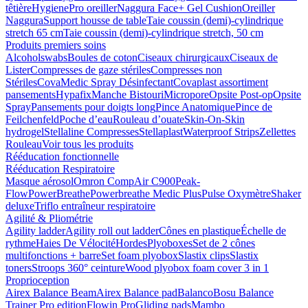
têtière
HygienePro oreiller
Naggura Face+ Gel Cushion
Oreiller
Naggura
Support housse de table
Taie coussin (demi)-cylindrique
stretch 65 cm
Taie coussin (demi)-cylindrique stretch, 50 cm
Produits premiers soins
Alcoholswabs
Boules de coton
Ciseaux chirurgicaux
Ciseaux de
Lister
Compresses de gaze stériles
Compresses non
Stériles
CovaMedic Spray Désinfectant
Covaplast assortiment
pansements
Hypafix
Manche Bistouri
Micropore
Opsite Post-op
Opsite
Spray
Pansements pour doigts long
Pince Anatomique
Pince de
Feilchenfeld
Poche d’eau
Rouleau d’ouate
Skin-On-Skin
hydrogel
Stellaline Compresses
Stellaplast
Waterproof Strips
Zellettes
Rouleau
Voir tous les produits
Rééducation fonctionnelle
Rééducation Respiratoire
Masque aérosol
Omron CompAir C900
Peak-
Flow
PowerBreathe
Powerbreathe Medic Plus
Pulse Oxymètre
Shaker
deluxe
Triflo entraîneur respiratoire
Agilité & Pliométrie
Agility ladder
Agility roll out ladder
Cônes en plastique
Échelle de
rythme
Haies De Vélocité
Hordes
Plyoboxes
Set de 2 cônes
multifonctions + barre
Set foam plyobox
Slastix clips
Slastix
toners
Stroops 360° ceinture
Wood plyobox foam cover 3 in 1
Proprioception
Airex Balance Beam
Airex Balance pad
Balanco
Bosu Balance
Trainer Pro edition
Flowin Pro
Gliding pads
Mambo