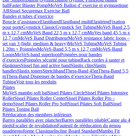
ball
Faster Blaster Pomp
MoVeS Ballon d’ exercise et gymnastique
AB
Sissel Securemax Exercise Ball
Bandes et tubes d’exercice
Boucle d’assistance
Elastiband
Elastiband multi
Elastiring
Fixation
pour porte
Gymstick Classic
Gymstick Set Tubing
MoVeS Band 2,5
m x 12,7 cm
MoVeS Band 22,5 m x 12,7 cm
MoVes band 45,5 m x
12,7 cm
MoVeS Band Distributeur
MoVeS resistance fabric loops –
set van 3 (light, medium & heavy)
MoVeS Tubing
MoVeS Tubing
1,20m + Poignées
MoVeS-Band 5,5 m x 12,7 cm
MoVeS-Band
Loops
MoVeS-band superloop
Poignées pour bandes
d’exercices
Poignées sécurité pour tubing
Rack cordes à sauter et
élastiques
Sissel fun and active band
Slastix clips
Slastix
handles
Slastix toners
Stretchband
Thera-Band 45m
Thera-Band 5,5
m
Thera-Band Dispenser de bandes d’exercice
Thera-Band
Tubing
Voir tous les produits
Pilates
MoVeS mambo soft bal
Sissel Pilates Circle
Sissel Pilates Intensive
Roller
Sissel Pilates Roller Center
Sissel Pilates Roller Pro –
demo
Sissel Pilates Roller Pro Soft
Sissel Pilates Soft Ball
Sissel
Pilates Toning Ball
Rééducation des membres inférieurs
Barres parallèles avec plancher
Barres parallèles pliable
Canne alu 4
pieds
Escalier de revalidation
Fauteuil de rééducation du genou
quadriergoforme Classique
Incline Board Standard
Mambo Fit