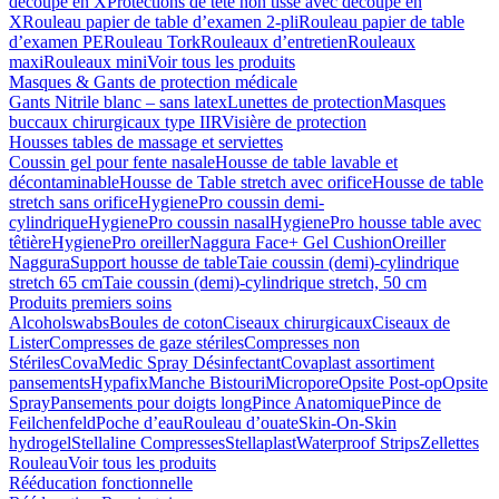
découpe en X
Protections de tête non tissé avec découpe en
X
Rouleau papier de table d’examen 2-pli
Rouleau papier de table
d’examen PE
Rouleau Tork
Rouleaux d’entretien
Rouleaux
maxi
Rouleaux mini
Voir tous les produits
Masques & Gants de protection médicale
Gants Nitrile blanc – sans latex
Lunettes de protection
Masques
buccaux chirurgicaux type IIR
Visière de protection
Housses tables de massage et serviettes
Coussin gel pour fente nasale
Housse de table lavable et
décontaminable
Housse de Table stretch avec orifice
Housse de table
stretch sans orifice
HygienePro coussin demi-
cylindrique
HygienePro coussin nasal
HygienePro housse table avec
têtière
HygienePro oreiller
Naggura Face+ Gel Cushion
Oreiller
Naggura
Support housse de table
Taie coussin (demi)-cylindrique
stretch 65 cm
Taie coussin (demi)-cylindrique stretch, 50 cm
Produits premiers soins
Alcoholswabs
Boules de coton
Ciseaux chirurgicaux
Ciseaux de
Lister
Compresses de gaze stériles
Compresses non
Stériles
CovaMedic Spray Désinfectant
Covaplast assortiment
pansements
Hypafix
Manche Bistouri
Micropore
Opsite Post-op
Opsite
Spray
Pansements pour doigts long
Pince Anatomique
Pince de
Feilchenfeld
Poche d’eau
Rouleau d’ouate
Skin-On-Skin
hydrogel
Stellaline Compresses
Stellaplast
Waterproof Strips
Zellettes
Rouleau
Voir tous les produits
Rééducation fonctionnelle