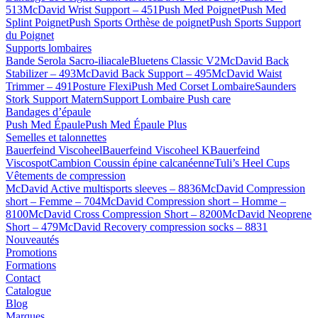
513
McDavid Wrist Support – 451
Push Med Poignet
Push Med
Splint Poignet
Push Sports Orthèse de poignet
Push Sports Support
du Poignet
Supports lombaires
Bande Serola Sacro-iliacale
Bluetens Classic V2
McDavid Back
Stabilizer – 493
McDavid Back Support – 495
McDavid Waist
Trimmer – 491
Posture Flexi
Push Med Corset Lombaire
Saunders
Stork Support Matern
Support Lombaire Push care
Bandages d’épaule
Push Med Épaule
Push Med Épaule Plus
Semelles et talonnettes
Bauerfeind Viscoheel
Bauerfeind Viscoheel K
Bauerfeind
Viscospot
Cambion Coussin épine calcanéenne
Tuli’s Heel Cups
Vêtements de compression
McDavid Active multisports sleeves – 8836
McDavid Compression
short – Femme – 704
McDavid Compression short – Homme –
8100
McDavid Cross Compression Short – 8200
McDavid Neoprene
Short – 479
McDavid Recovery compression socks – 8831
Nouveautés
Promotions
Formations
Contact
Catalogue
Blog
Marques