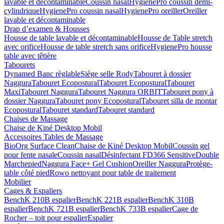
lavable et décontaminable
Coussin nasal
HygienePro coussin demi-
cylindrique
HygienePro coussin nasal
HygienePro oreiller
Oreiller
lavable et décontaminable
Drap d’examen & Housses
Housse de table lavable et décontaminable
Housse de Table stretch
avec orifice
Housse de table stretch sans orifice
HygienePro housse
table avec têtière
Tabourets
Dynamed Banc règlable
Siège selle Rody
Tabouret à dossier
Naggura
Tabouret Ecopostural
Tabouret Ecopostural
Tabouret
Maxi
Tabouret Naggura
Tabouret Naggura ORBIT
Tabouret pony à
dossier Naggura
Tabouret pony Ecopostural
Tabouret silla de montar
Ecopostural
Tabouret standard
Tabouret standard
Chaises de Massage
Chaise de Kiné Desktop Mobil
Accessoires Tables de Massage
BioOrg Surface Clean
Chaise de Kiné Desktop Mobil
Coussin gel
pour fente nasale
Coussin nasal
Désinfectant FD366 Sensitive
Double
Marchepied
Naggura Face+ Gel Cushion
Oreiller Naggura
Protège-
table côté pied
Rowo nettoyant pour table de traitement
Mobilier
Cages & Espaliers
BenchK 210B espalier
BenchK 221B espalier
BenchK 310B
espalier
BenchK 721B espalier
BenchK 733B espalier
Cage de
Rocher – toit pour espalier
Espalier