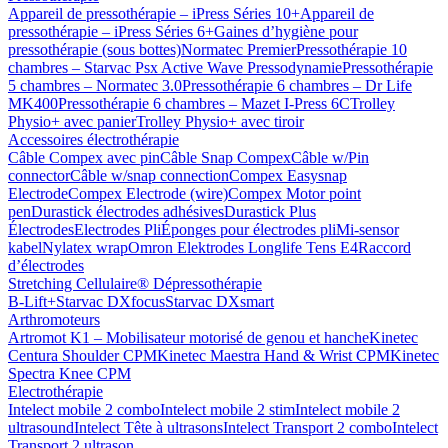
Appareil de pressothérapie – iPress Séries 10+
Appareil de
pressothérapie – iPress Séries 6+
Gaines d’hygiène pour
pressothérapie (sous bottes)
Normatec Premier
Pressothérapie 10
chambres – Starvac Psx Active Wave Pressodynamie
Pressothérapie
5 chambres – Normatec 3.0
Pressothérapie 6 chambres – Dr Life
MK400
Pressothérapie 6 chambres – Mazet I-Press 6C
Trolley
Physio+ avec panier
Trolley Physio+ avec tiroir
Accessoires électrothérapie
Câble Compex avec pin
Câble Snap Compex
Câble w/Pin
connector
Câble w/snap connection
Compex Easysnap
Electrode
Compex Electrode (wire)
Compex Motor point
pen
Durastick électrodes adhésives
Durastick Plus
Électrodes
Electrodes Pli
Éponges pour électrodes pli
Mi-sensor
kabel
Nylatex wrap
Omron Elektrodes Longlife Tens E4
Raccord
d’électrodes
Stretching Cellulaire® Dépressothérapie
B-Lift+
Starvac DXfocus
Starvac DXsmart
Arthromoteurs
Artromot K1 – Mobilisateur motorisé de genou et hanche
Kinetec
Centura Shoulder CPM
Kinetec Maestra Hand & Wrist CPM
Kinetec
Spectra Knee CPM
Electrothérapie
Intelect mobile 2 combo
Intelect mobile 2 stim
Intelect mobile 2
ultrasound
Intelect Tête à ultrasons
Intelect Transport 2 combo
Intelect
Transport 2 ultrason