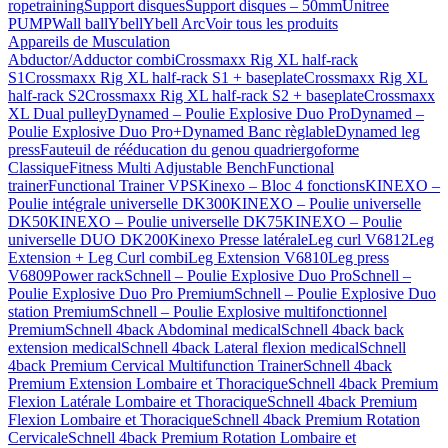
ropetraining
Support disques
Support disques – 50mm
Unitree
PUMP
Wall ball
Ybell
Ybell Arc
Voir tous les produits
Appareils de Musculation
Abductor/Adductor combi
Crossmaxx Rig XL half-rack
S1
Crossmaxx Rig XL half-rack S1 + baseplate
Crossmaxx Rig XL
half-rack S2
Crossmaxx Rig XL half-rack S2 + baseplate
Crossmaxx
XL Dual pulley
Dynamed – Poulie Explosive Duo Pro
Dynamed –
Poulie Explosive Duo Pro+
Dynamed Banc règlable
Dynamed leg
press
Fauteuil de rééducation du genou quadriergoforme
Classique
Fitness Multi Adjustable Bench
Functional
trainer
Functional Trainer VPS
Kinexo – Bloc 4 fonctions
KINEXO –
Poulie intégrale universelle DK300
KINEXO – Poulie universelle
DK50
KINEXO – Poulie universelle DK75
KINEXO – Poulie
universelle DUO DK200
Kinexo Presse latérale
Leg curl V6812
Leg
Extension + Leg Curl combi
Leg Extension V6810
Leg press
V6809
Power rack
Schnell – Poulie Explosive Duo Pro
Schnell –
Poulie Explosive Duo Pro Premium
Schnell – Poulie Explosive Duo
station Premium
Schnell – Poulie Explosive multifonctionnel
Premium
Schnell 4back Abdominal medical
Schnell 4back back
extension medical
Schnell 4back Lateral flexion medical
Schnell
4back Premium Cervical Multifunction Trainer
Schnell 4back
Premium Extension Lombaire et Thoracique
Schnell 4back Premium
Flexion Latérale Lombaire et Thoracique
Schnell 4back Premium
Flexion Lombaire et Thoracique
Schnell 4back Premium Rotation
Cervicale
Schnell 4back Premium Rotation Lombaire et