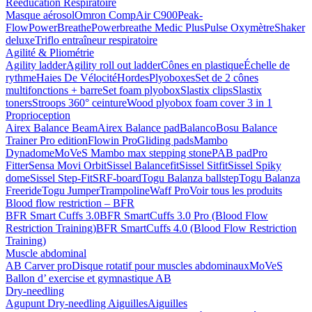
Rééducation Respiratoire
Masque aérosol
Omron CompAir C900
Peak-
Flow
PowerBreathe
Powerbreathe Medic Plus
Pulse Oxymètre
Shaker
deluxe
Triflo entraîneur respiratoire
Agilité & Pliométrie
Agility ladder
Agility roll out ladder
Cônes en plastique
Échelle de
rythme
Haies De Vélocité
Hordes
Plyoboxes
Set de 2 cônes
multifonctions + barre
Set foam plyobox
Slastix clips
Slastix
toners
Stroops 360° ceinture
Wood plyobox foam cover 3 in 1
Proprioception
Airex Balance Beam
Airex Balance pad
Balanco
Bosu Balance
Trainer Pro edition
Flowin Pro
Gliding pads
Mambo
Dynadome
MoVeS Mambo max stepping stone
PAB pad
Pro
Fitter
Sensa Movi Orbit
Sissel Balancefit
Sissel Sitfit
Sissel Spiky
dome
Sissel Step-Fit
SRF-board
Togu Balanza ballstep
Togu Balanza
Freeride
Togu Jumper
Trampoline
Waff Pro
Voir tous les produits
Blood flow restriction – BFR
BFR Smart Cuffs 3.0
BFR SmartCuffs 3.0 Pro (Blood Flow
Restriction Training)
BFR SmartCuffs 4.0 (Blood Flow Restriction
Training)
Muscle abdominal
AB Carver pro
Disque rotatif pour muscles abdominaux
MoVeS
Ballon d’ exercise et gymnastique AB
Dry-needling
Agupunt Dry-needling Aiguilles
Aiguilles