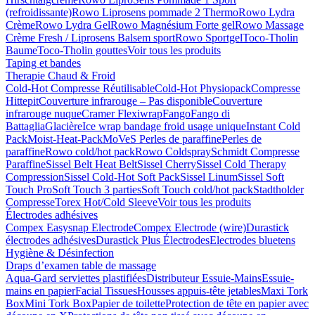
(refroidissante)
Rowo Liprosens pommade 2 Thermo
Rowo Lydra
Crème
Rowo Lydra Gel
Rowo Magnésium Forte gel
Rowo Massage
Crème Fresh / Liprosens Balsem sport
Rowo Sportgel
Toco-Tholin
Baume
Toco-Tholin gouttes
Voir tous les produits
Taping et bandes
Therapie Chaud & Froid
Cold-Hot Compresse Réutilisable
Cold-Hot Physiopack
Compresse
Hittepit
Couverture infrarouge – Pas disponible
Couverture
infrarouge nuque
Cramer Flexiwrap
Fango
Fango di
Battaglia
Glacière
Ice wrap bandage froid usage unique
Instant Cold
Pack
Moist-Heat-Pack
MoVeS Perles de paraffine
Perles de
paraffine
Rowo cold/hot pack
Rowo Coldspray
Schmidt Compresse
Paraffine
Sissel Belt Heat Belt
Sissel Cherry
Sissel Cold Therapy
Compression
Sissel Cold-Hot Soft Pack
Sissel Linum
Sissel Soft
Touch Pro
Soft Touch 3 parties
Soft Touch cold/hot pack
Stadtholder
Compresse
Torex Hot/Cold Sleeve
Voir tous les produits
Électrodes adhésives
Compex Easysnap Electrode
Compex Electrode (wire)
Durastick
électrodes adhésives
Durastick Plus Électrodes
Electrodes bluetens
Hygiène & Désinfection
Draps d’examen table de massage
Aqua-Gard serviettes plastifiées
Distributeur Essuie-Mains
Essuie-
mains en papier
Facial Tissues
Housses appuis-tête jetables
Maxi Tork
Box
Mini Tork Box
Papier de toilette
Protection de tête en papier avec