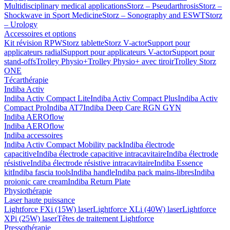
Multidisciplinary medical applications
Storz – Pseudarthrosis
Storz –
Shockwave in Sport Medicine
Storz – Sonography and ESWT
Storz
– Urology
Accessoires et options
Kit révision RPW
Storz tablette
Storz V-actor
Support pour
applicateurs radial
Support pour applicateurs V-actor
Support pour
stand-offs
Trolley Physio+
Trolley Physio+ avec tiroir
Trolley Storz
ONE
Técarthérapie
Indiba Activ
Indiba Activ Compact Lite
Indiba Activ Compact Plus
Indiba Activ
Compact Pro
Indiba AT7
Indiba Deep Care RGN GYN
Indiba AEROflow
Indiba AEROflow
Indiba accessoires
Indiba Activ Compact Mobility pack
Indiba électrode
capacitive
Indiba électrode capacitive intracavitaire
Indiba électrode
résistive
Indiba électrode résistive intracavitaire
Indiba Essence
kit
Indiba fascia tools
Indiba handle
Indiba pack mains-libres
Indiba
proionic care cream
Indiba Return Plate
Physiothérapie
Laser haute puissance
Lightforce FXi (15W) laser
Lightforce XLi (40W) laser
Lightforce
XPi (25W) laser
Têtes de traitement Lightforce
Pressothérapie