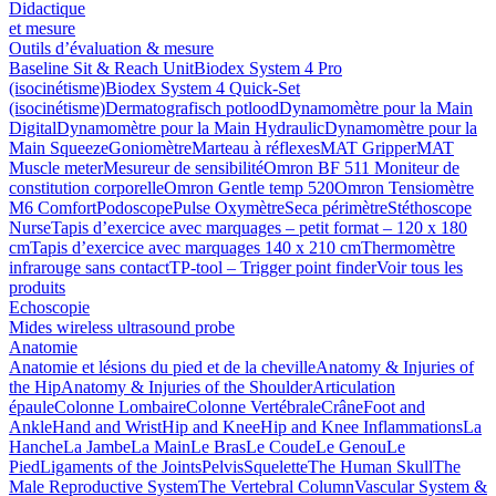
Didactique
et mesure
Outils d’évaluation & mesure
Baseline Sit & Reach Unit
Biodex System 4 Pro
(isocinétisme)
Biodex System 4 Quick-Set
(isocinétisme)
Dermatografisch potlood
Dynamomètre pour la Main
Digital
Dynamomètre pour la Main Hydraulic
Dynamomètre pour la
Main Squeeze
Goniomètre
Marteau à réflexes
MAT Gripper
MAT
Muscle meter
Mesureur de sensibilité
Omron BF 511 Moniteur de
constitution corporelle
Omron Gentle temp 520
Omron Tensiomètre
M6 Comfort
Podoscope
Pulse Oxymètre
Seca périmètre
Stéthoscope
Nurse
Tapis d’exercice avec marquages – petit format – 120 x 180
cm
Tapis d’exercice avec marquages 140 x 210 cm
Thermomètre
infrarouge sans contact
TP-tool – Trigger point finder
Voir tous les
produits
Echoscopie
Mides wireless ultrasound probe
Anatomie
Anatomie et lésions du pied et de la cheville
Anatomy & Injuries of
the Hip
Anatomy & Injuries of the Shoulder
Articulation
épaule
Colonne Lombaire
Colonne Vertébrale
Crâne
Foot and
Ankle
Hand and Wrist
Hip and Knee
Hip and Knee Inflammations
La
Hanche
La Jambe
La Main
Le Bras
Le Coude
Le Genou
Le
Pied
Ligaments of the Joints
Pelvis
Squelette
The Human Skull
The
Male Reproductive System
The Vertebral Column
Vascular System &