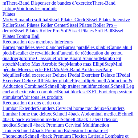
m
Thera-Band Dispenser de bandes d’exercice
Thera-Band
Tubing
Voir tous les produits
Pilates
MoVeS mambo soft bal
Sissel Pilates Circle
Sissel Pilates Intensive
Roller
Sissel Pilates Roller Center
Sissel Pilates Roller Pro –
demo
Sissel Pilates Roller Pro Soft
Sissel Pilates Soft Ball
Sissel
Pilates Toning Ball
Rééducation des membres inférieurs
Barres parallèles avec plancher
Barres parallèles pliable
Canne alu 4
pieds
Escalier de revalidation
Fauteuil de rééducation du genou
quadriergoforme Classique
Incline Board Standard
Mambo Fit
stretch
Mambo Max Aerobic Step
Mambo max ElliptiStep
Mini
pédalier
Moves cycle PRO
MoVeS-Band Ankleciser
Paire
béquilles
Pedal excerciser Deluxe I
Pedal Exerciser Deluxe II
Pedal
Exerciser Deluxe III
Pédalier pliable
Physioflip
Schnell Abduction &
Adduction Combined
Schnell hip trainer multifunctional
Schnell Leg
curl and extension combined
Squat block set
XFT Foot drop system
stimulator
Voir tous les produits
Rééducation du dos et du cou
Lumbar Extender
Saunders Cervical home trac deluxe
Saunders
Lumbar home trac deluxe
Schnell 4back Abdominal medical
Schnell
4back back extension medical
Schnell 4back Lateral flexion
medical
Schnell 4back Premium Cervical Multifunction
Trainer
Schnell 4back Premium Extension Lombaire et
Thoracique
Schnell 4back Premium Flexion Latérale Lombaire et