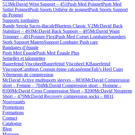
513
McDavid Wrist Support – 451
Push Med Poignet
Push Med
Splint Poignet
Push Sports Orthèse de poignet
Push Sports Support
du Poignet
Supports lombaires
Bande Serola Sacro-iliacale
Bluetens Classic V2
McDavid Back
Stabilizer – 493
McDavid Back Support – 495
McDavid Waist
Trimmer – 491
Posture Flexi
Push Med Corset Lombaire
Saunders
Stork Support Matern
Support Lombaire Push care
Bandages d’épaule
Push Med Épaule
Push Med Épaule Plus
Semelles et talonnettes
Bauerfeind Viscoheel
Bauerfeind Viscoheel K
Bauerfeind
Viscospot
Cambion Coussin épine calcanéenne
Tuli’s Heel Cups
Vêtements de compression
McDavid Active multisports sleeves – 8836
McDavid Compression
short – Femme – 704
McDavid Compression short – Homme –
8100
McDavid Cross Compression Short – 8200
McDavid Neoprene
Short – 479
McDavid Recovery compression socks – 8831
Nouveautés
Promotions
Formations
Contact
Catalogue
Blog
Marques