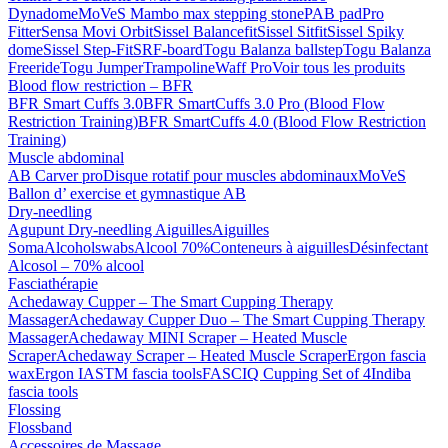
Dynadome
MoVeS Mambo max stepping stone
PAB pad
Pro
Fitter
Sensa Movi Orbit
Sissel Balancefit
Sissel Sitfit
Sissel Spiky
dome
Sissel Step-Fit
SRF-board
Togu Balanza ballstep
Togu Balanza
Freeride
Togu Jumper
Trampoline
Waff Pro
Voir tous les produits
Blood flow restriction – BFR
BFR Smart Cuffs 3.0
BFR SmartCuffs 3.0 Pro (Blood Flow
Restriction Training)
BFR SmartCuffs 4.0 (Blood Flow Restriction
Training)
Muscle abdominal
AB Carver pro
Disque rotatif pour muscles abdominaux
MoVeS
Ballon d’ exercise et gymnastique AB
Dry-needling
Agupunt Dry-needling Aiguilles
Aiguilles
Soma
Alcoholswabs
Alcool 70%
Conteneurs à aiguilles
Désinfectant
Alcosol – 70% alcool
Fasciathérapie
Achedaway Cupper – The Smart Cupping Therapy
Massager
Achedaway Cupper Duo – The Smart Cupping Therapy
Massager
Achedaway MINI Scraper – Heated Muscle
Scraper
Achedaway Scraper – Heated Muscle Scraper
Ergon fascia
wax
Ergon IASTM fascia tools
FASCIQ Cupping Set of 4
Indiba
fascia tools
Flossing
Flossband
Accessoires de Massage