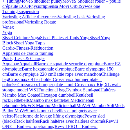
+ Tubing
MoVeS shoulder pulley
MoVeS Shoulder roller – poulie
d’épaule ECO
Physioflip
Sensa Movi Orbit
Sywos one
Training suspension
Variosling Affiche d’exercices
Variosling basic
Variosling
professional
Variosling Rotate
Venex
Yoga
Sissel Ceinture Yoga
Sissel Pilates et Tapis Yoga
Sissel Yoga
Block
Sissel Yoga Tapis
Cardio-Fitness-Rééducation
Appareils de cardio-training
Poids, Lests & Charges
Aquabag
Aquaball
Barre de squat de sécurité olympique
Barre EZ
olympique
Barre hexagonale olympique
Barre olympique 150
cm
Barre olympique 220 cm
Battle rope avec manchon
Challenge
bag
Crossmaxx 9 bar holder
Crossmaxx bumper plate –
colorées
Crossmaxx bumper plate – noir
Crossmaxx Rig XL wall-
storage model WS1
Functional bag
Gymbox Sand-pad
Haltères
Mambo Max Coated
Hexagon dumbbell
Kettlebell
rack
Kettlebells
Mambo max kettlebell
Medicineball
rebounder
MoVeS Mambo Medicine ball
MoVeS Mambo SoftMeds
Ballon
MoVeS poids pour chevilles et poignets avec
velcro
Plateforme de levage lifting olympique
Power sled
(black)
Rack haltères
Rack haltères avec haltères chromés
Revvll
ONE – Endless-ropetraining
Revvll PRO – Endless-