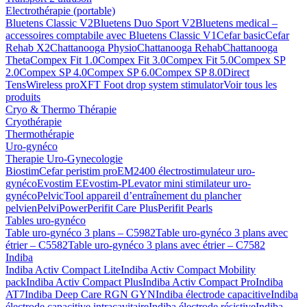
Electrothérapie (portable)
Bluetens Classic V2
Bluetens Duo Sport V2
Bluetens medical –
accessoires comptabile avec Bluetens Classic V1
Cefar basic
Cefar
Rehab X2
Chattanooga Physio
Chattanooga Rehab
Chattanooga
Theta
Compex Fit 1.0
Compex Fit 3.0
Compex Fit 5.0
Compex SP
2.0
Compex SP 4.0
Compex SP 6.0
Compex SP 8.0
Direct
Tens
Wireless pro
XFT Foot drop system stimulator
Voir tous les
produits
Cryo & Thermo Thérapie
Cryothérapie
Thermothérapie
Uro-gynéco
Therapie Uro-Gynecologie
Biostim
Cefar peristim pro
EM2400 électrostimulateur uro-
gynéco
Evostim E
Evostim-P
Levator mini stimilateur uro-
gynéco
PelvicTool appareil d’entraînement du plancher
pelvien
PelviPower
Perifit Care Plus
Perifit Pearls
Tables uro-gynéco
Table uro-gynéco 3 plans – C5982
Table uro-gynéco 3 plans avec
étrier – C5582
Table uro-gynéco 3 plans avec étrier – C7582
Indiba
Indiba Activ Compact Lite
Indiba Activ Compact Mobility
pack
Indiba Activ Compact Plus
Indiba Activ Compact Pro
Indiba
AT7
Indiba Deep Care RGN GYN
Indiba électrode capacitive
Indiba
électrode capacitive intracavitaire
Indiba électrode résistive
Indiba