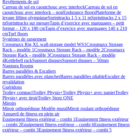
Revêtements de sol
Carreau de sol en caoutchouc avec interlock
Carreau de sol en
caoutchouc avec interlock – noir
Endurance floors
Plateforme de
levage lifting olympique
Sprinttracks 1,5 x 11 m
Sprinttracks 2 x 15
m
Sprinttracks sur mesure
Tapis d’exercice avec marquages – petit
format – 120 x 180 cm
Tapis d’exercice avec marquages 140 x 210
cm
Turf floors
Systèmes de rangement
Crossmaxx Rig XL wall-storage model WS1
Crossmaxx Storage
Rack – modèle 1
Crossmaxx Storage Rack – modèle 2
Crossmaxx
Storage Rack – modèle 3
Crossmaxx Storage Rack – modèle
4
Kettlebell rack
Support disques
Support disques – 50mm
Naggura Rooms
Barres parallèles & Escaliers
Barres parallèles avec plancher
Barres parallèles pliable
Escalier de
revalidation
Guéridons
Trolley compact
Trolley Physio+
Trolley Physio+ avec panier
Trolley
Physio+ avec tiroir
Trolley Storz ONE
Miroirs
Miroir orthopédique Modèle mural
Miroir roulant orthopédique
Appareil de fitness en plein air
Equipement fitness extérieur – combi 1
Equipement fitness extérieur
– combi 2
Equipement fitness extérieur – combi 6
Equipement fitness
extérieur – combi 3
Equipement fitness extérieur – combi 5