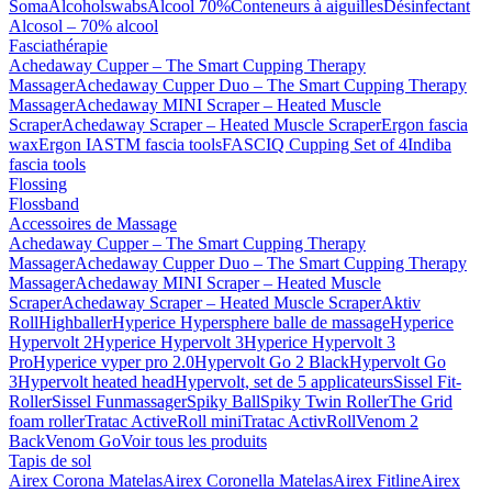
Soma
Alcoholswabs
Alcool 70%
Conteneurs à aiguilles
Désinfectant
Alcosol – 70% alcool
Fasciathérapie
Achedaway Cupper – The Smart Cupping Therapy
Massager
Achedaway Cupper Duo – The Smart Cupping Therapy
Massager
Achedaway MINI Scraper – Heated Muscle
Scraper
Achedaway Scraper – Heated Muscle Scraper
Ergon fascia
wax
Ergon IASTM fascia tools
FASCIQ Cupping Set of 4
Indiba
fascia tools
Flossing
Flossband
Accessoires de Massage
Achedaway Cupper – The Smart Cupping Therapy
Massager
Achedaway Cupper Duo – The Smart Cupping Therapy
Massager
Achedaway MINI Scraper – Heated Muscle
Scraper
Achedaway Scraper – Heated Muscle Scraper
Aktiv
Roll
Highballer
Hyperice Hypersphere balle de massage
Hyperice
Hypervolt 2
Hyperice Hypervolt 3
Hyperice Hypervolt 3
Pro
Hyperice vyper pro 2.0
Hypervolt Go 2 Black
Hypervolt Go
3
Hypervolt heated head
Hypervolt, set de 5 applicateurs
Sissel Fit-
Roller
Sissel Funmassager
Spiky Ball
Spiky Twin Roller
The Grid
foam roller
Tratac ActiveRoll mini
Tratac ActivRoll
Venom 2
Back
Venom Go
Voir tous les produits
Tapis de sol
Airex Corona Matelas
Airex Coronella Matelas
Airex Fitline
Airex