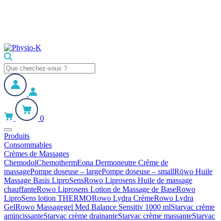
0
Produits
Consommables
Crèmes de Massages
Chemodol
Chemotherm
Eona Dermoneutre Crème de
massage
Pompe doseuse – large
Pompe doseuse – small
Röwo Huile
Massage Basis LiproSens
Rowo Liprosens Huile de massage
chauffante
Rowo Liprosens Lotion de Massage de Base
Rowo
LiproSens lotion THERMO
Rowo Lydra Crème
Rowo Lydra
Gel
Rowo Massagegel Med Balance Sensitiv 1000 ml
Starvac crème
amincissante
Starvac crème drainante
Starvac crème massante
Starvac