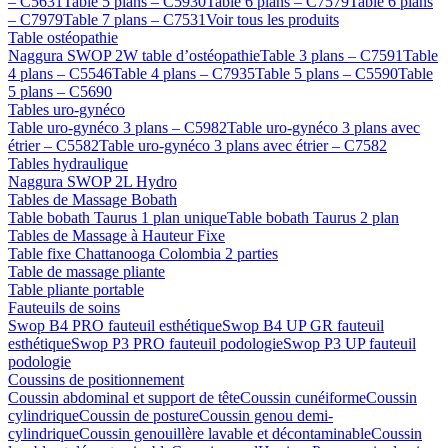
– C5631
Table 5 plans – C5930
Table 6 plans – C7579
Table 6 plans
– C7979
Table 7 plans – C7531
Voir tous les produits
Table ostéopathie
Naggura SWOP 2W table d’ostéopathie
Table 3 plans – C7591
Table
4 plans – C5546
Table 4 plans – C7935
Table 5 plans – C5590
Table
5 plans – C5690
Tables uro-gynéco
Table uro-gynéco 3 plans – C5982
Table uro-gynéco 3 plans avec
étrier – C5582
Table uro-gynéco 3 plans avec étrier – C7582
Tables hydraulique
Naggura SWOP 2L Hydro
Tables de Massage Bobath
Table bobath Taurus 1 plan unique
Table bobath Taurus 2 plan
Tables de Massage à Hauteur Fixe
Table fixe Chattanooga Colombia 2 parties
Table de massage pliante
Table pliante portable
Fauteuils de soins
Swop B4 PRO fauteuil esthétique
Swop B4 UP GR fauteuil
esthétique
Swop P3 PRO fauteuil podologie
Swop P3 UP fauteuil
podologie
Coussins de positionnement
Coussin abdominal et support de tête
Coussin cunéiforme
Coussin
cylindrique
Coussin de posture
Coussin genou demi-
cylindrique
Coussin genouillère lavable et décontaminable
Coussin