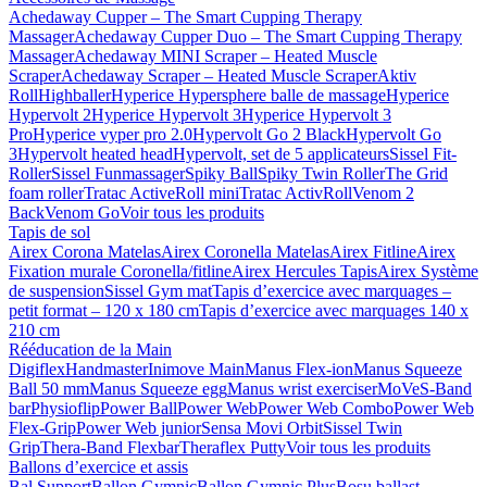
Achedaway Cupper – The Smart Cupping Therapy
Massager
Achedaway Cupper Duo – The Smart Cupping Therapy
Massager
Achedaway MINI Scraper – Heated Muscle
Scraper
Achedaway Scraper – Heated Muscle Scraper
Aktiv
Roll
Highballer
Hyperice Hypersphere balle de massage
Hyperice
Hypervolt 2
Hyperice Hypervolt 3
Hyperice Hypervolt 3
Pro
Hyperice vyper pro 2.0
Hypervolt Go 2 Black
Hypervolt Go
3
Hypervolt heated head
Hypervolt, set de 5 applicateurs
Sissel Fit-
Roller
Sissel Funmassager
Spiky Ball
Spiky Twin Roller
The Grid
foam roller
Tratac ActiveRoll mini
Tratac ActivRoll
Venom 2
Back
Venom Go
Voir tous les produits
Tapis de sol
Airex Corona Matelas
Airex Coronella Matelas
Airex Fitline
Airex
Fixation murale Coronella/fitline
Airex Hercules Tapis
Airex Système
de suspension
Sissel Gym mat
Tapis d’exercice avec marquages –
petit format – 120 x 180 cm
Tapis d’exercice avec marquages 140 x
210 cm
Rééducation de la Main
Digiflex
Handmaster
Inimove Main
Manus Flex-ion
Manus Squeeze
Ball 50 mm
Manus Squeeze egg
Manus wrist exerciser
MoVeS-Band
bar
Physioflip
Power Ball
Power Web
Power Web Combo
Power Web
Flex-Grip
Power Web junior
Sensa Movi Orbit
Sissel Twin
Grip
Thera-Band Flexbar
Theraflex Putty
Voir tous les produits
Ballons d’exercice et assis
Bal Support
Ballon Gymnic
Ballon Gymnic Plus
Bosu ballast