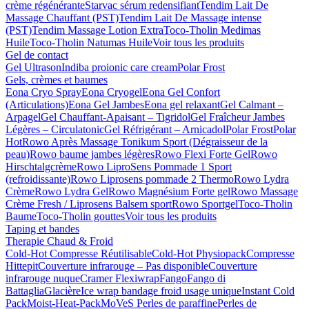
crème régénérante
Starvac sérum redensifiant
Tendim Lait De
Massage Chauffant (PST)
Tendim Lait De Massage intense
(PST)
Tendim Massage Lotion Extra
Toco-Tholin Medimas
Huile
Toco-Tholin Natumas Huile
Voir tous les produits
Gel de contact
Gel Ultrason
Indiba proionic care cream
Polar Frost
Gels, crèmes et baumes
Eona Cryo Spray
Eona Cryogel
Eona Gel Confort
(Articulations)
Eona Gel Jambes
Eona gel relaxant
Gel Calmant –
Arpagel
Gel Chauffant-Apaisant – Tigridol
Gel Fraîcheur Jambes
Légères – Circulatonic
Gel Réfrigérant – Arnicadol
Polar Frost
Polar
Hot
Rowo Après Massage Tonikum Sport (Dégraisseur de la
peau)
Rowo baume jambes légères
Rowo Flexi Forte Gel
Rowo
Hirschtalgcrème
Rowo LiproSens Pommade 1 Sport
(refroidissante)
Rowo Liprosens pommade 2 Thermo
Rowo Lydra
Crème
Rowo Lydra Gel
Rowo Magnésium Forte gel
Rowo Massage
Crème Fresh / Liprosens Balsem sport
Rowo Sportgel
Toco-Tholin
Baume
Toco-Tholin gouttes
Voir tous les produits
Taping et bandes
Therapie Chaud & Froid
Cold-Hot Compresse Réutilisable
Cold-Hot Physiopack
Compresse
Hittepit
Couverture infrarouge – Pas disponible
Couverture
infrarouge nuque
Cramer Flexiwrap
Fango
Fango di
Battaglia
Glacière
Ice wrap bandage froid usage unique
Instant Cold
Pack
Moist-Heat-Pack
MoVeS Perles de paraffine
Perles de