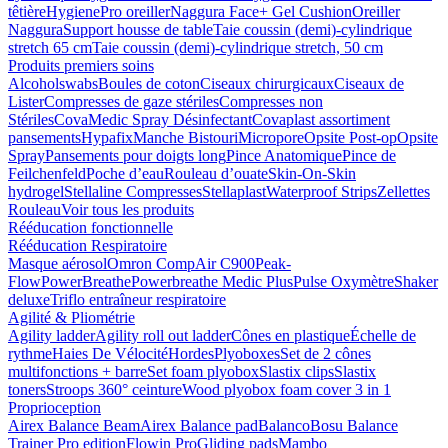
têtière
HygienePro oreiller
Naggura Face+ Gel Cushion
Oreiller
Naggura
Support housse de table
Taie coussin (demi)-cylindrique
stretch 65 cm
Taie coussin (demi)-cylindrique stretch, 50 cm
Produits premiers soins
Alcoholswabs
Boules de coton
Ciseaux chirurgicaux
Ciseaux de
Lister
Compresses de gaze stériles
Compresses non
Stériles
CovaMedic Spray Désinfectant
Covaplast assortiment
pansements
Hypafix
Manche Bistouri
Micropore
Opsite Post-op
Opsite
Spray
Pansements pour doigts long
Pince Anatomique
Pince de
Feilchenfeld
Poche d’eau
Rouleau d’ouate
Skin-On-Skin
hydrogel
Stellaline Compresses
Stellaplast
Waterproof Strips
Zellettes
Rouleau
Voir tous les produits
Rééducation fonctionnelle
Rééducation Respiratoire
Masque aérosol
Omron CompAir C900
Peak-
Flow
PowerBreathe
Powerbreathe Medic Plus
Pulse Oxymètre
Shaker
deluxe
Triflo entraîneur respiratoire
Agilité & Pliométrie
Agility ladder
Agility roll out ladder
Cônes en plastique
Échelle de
rythme
Haies De Vélocité
Hordes
Plyoboxes
Set de 2 cônes
multifonctions + barre
Set foam plyobox
Slastix clips
Slastix
toners
Stroops 360° ceinture
Wood plyobox foam cover 3 in 1
Proprioception
Airex Balance Beam
Airex Balance pad
Balanco
Bosu Balance
Trainer Pro edition
Flowin Pro
Gliding pads
Mambo