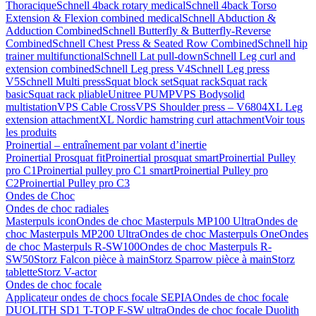
Thoracique
Schnell 4back rotary medical
Schnell 4back Torso
Extension & Flexion combined medical
Schnell Abduction &
Adduction Combined
Schnell Butterfly & Butterfly-Reverse
Combined
Schnell Chest Press & Seated Row Combined
Schnell hip
trainer multifunctional
Schnell Lat pull-down
Schnell Leg curl and
extension combined
Schnell Leg press V4
Schnell Leg press
V5
Schnell Multi press
Squat block set
Squat rack
Squat rack
basic
Squat rack pliable
Unitree PUMP
VPS Bodysolid
multistation
VPS Cable Cross
VPS Shoulder press – V6804
XL Leg
extension attachment
XL Nordic hamstring curl attachment
Voir tous
les produits
Proinertial – entraînement par volant d’inertie
Proinertial Prosquat fit
Proinertial prosquat smart
Proinertial Pulley
pro C1
Proinertial pulley pro C1 smart
Proinertial Pulley pro
C2
Proinertial Pulley pro C3
Ondes de Choc
Ondes de choc radiales
Masterpuls icon
Ondes de choc Masterpuls MP100 Ultra
Ondes de
choc Masterpuls MP200 Ultra
Ondes de choc Masterpuls One
Ondes
de choc Masterpuls R-SW100
Ondes de choc Masterpuls R-
SW50
Storz Falcon pièce à main
Storz Sparrow pièce à main
Storz
tablette
Storz V-actor
Ondes de choc focale
Applicateur ondes de chocs focale SEPIA
Ondes de choc focale
DUOLITH SD1 T-TOP F-SW ultra
Ondes de choc focale Duolith