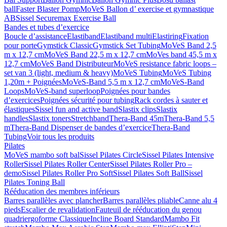
ball
Faster Blaster Pomp
MoVeS Ballon d’ exercise et gymnastique
AB
Sissel Securemax Exercise Ball
Bandes et tubes d’exercice
Boucle d’assistance
Elastiband
Elastiband multi
Elastiring
Fixation
pour porte
Gymstick Classic
Gymstick Set Tubing
MoVeS Band 2,5
m x 12,7 cm
MoVeS Band 22,5 m x 12,7 cm
MoVes band 45,5 m x
12,7 cm
MoVeS Band Distributeur
MoVeS resistance fabric loops –
set van 3 (light, medium & heavy)
MoVeS Tubing
MoVeS Tubing
1,20m + Poignées
MoVeS-Band 5,5 m x 12,7 cm
MoVeS-Band
Loops
MoVeS-band superloop
Poignées pour bandes
d’exercices
Poignées sécurité pour tubing
Rack cordes à sauter et
élastiques
Sissel fun and active band
Slastix clips
Slastix
handles
Slastix toners
Stretchband
Thera-Band 45m
Thera-Band 5,5
m
Thera-Band Dispenser de bandes d’exercice
Thera-Band
Tubing
Voir tous les produits
Pilates
MoVeS mambo soft bal
Sissel Pilates Circle
Sissel Pilates Intensive
Roller
Sissel Pilates Roller Center
Sissel Pilates Roller Pro –
demo
Sissel Pilates Roller Pro Soft
Sissel Pilates Soft Ball
Sissel
Pilates Toning Ball
Rééducation des membres inférieurs
Barres parallèles avec plancher
Barres parallèles pliable
Canne alu 4
pieds
Escalier de revalidation
Fauteuil de rééducation du genou
quadriergoforme Classique
Incline Board Standard
Mambo Fit