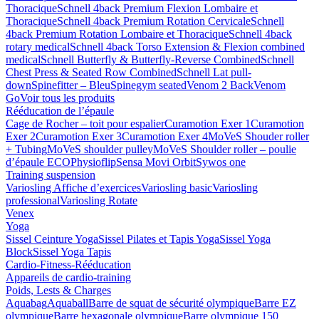
Thoracique
Schnell 4back Premium Flexion Lombaire et
Thoracique
Schnell 4back Premium Rotation Cervicale
Schnell
4back Premium Rotation Lombaire et Thoracique
Schnell 4back
rotary medical
Schnell 4back Torso Extension & Flexion combined
medical
Schnell Butterfly & Butterfly-Reverse Combined
Schnell
Chest Press & Seated Row Combined
Schnell Lat pull-
down
Spinefitter – Bleu
Spinegym seated
Venom 2 Back
Venom
Go
Voir tous les produits
Rééducation de l’épaule
Cage de Rocher – toit pour espalier
Curamotion Exer 1
Curamotion
Exer 2
Curamotion Exer 3
Curamotion Exer 4
MoVeS Shouder roller
+ Tubing
MoVeS shoulder pulley
MoVeS Shoulder roller – poulie
d’épaule ECO
Physioflip
Sensa Movi Orbit
Sywos one
Training suspension
Variosling Affiche d’exercices
Variosling basic
Variosling
professional
Variosling Rotate
Venex
Yoga
Sissel Ceinture Yoga
Sissel Pilates et Tapis Yoga
Sissel Yoga
Block
Sissel Yoga Tapis
Cardio-Fitness-Rééducation
Appareils de cardio-training
Poids, Lests & Charges
Aquabag
Aquaball
Barre de squat de sécurité olympique
Barre EZ
olympique
Barre hexagonale olympique
Barre olympique 150