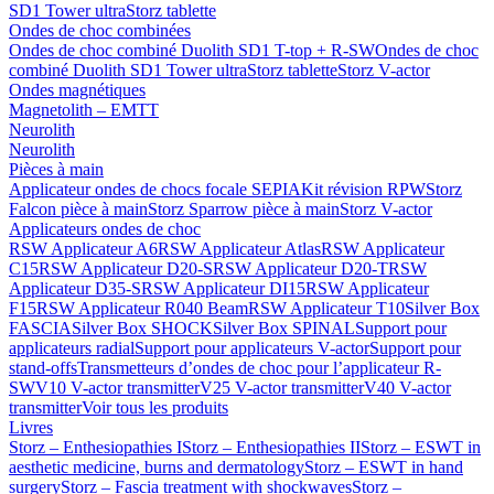
SD1 Tower ultra
Storz tablette
Ondes de choc combinées
Ondes de choc combiné Duolith SD1 T-top + R-SW
Ondes de choc
combiné Duolith SD1 Tower ultra
Storz tablette
Storz V-actor
Ondes magnétiques
Magnetolith – EMTT
Neurolith
Neurolith
Pièces à main
Applicateur ondes de chocs focale SEPIA
Kit révision RPW
Storz
Falcon pièce à main
Storz Sparrow pièce à main
Storz V-actor
Applicateurs ondes de choc
RSW Applicateur A6
RSW Applicateur Atlas
RSW Applicateur
C15
RSW Applicateur D20-S
RSW Applicateur D20-T
RSW
Applicateur D35-S
RSW Applicateur DI15
RSW Applicateur
F15
RSW Applicateur R040 Beam
RSW Applicateur T10
Silver Box
FASCIA
Silver Box SHOCK
Silver Box SPINAL
Support pour
applicateurs radial
Support pour applicateurs V-actor
Support pour
stand-offs
Transmetteurs d’ondes de choc pour l’applicateur R-
SW
V10 V-actor transmitter
V25 V-actor transmitter
V40 V-actor
transmitter
Voir tous les produits
Livres
Storz – Enthesiopathies I
Storz – Enthesiopathies II
Storz – ESWT in
aesthetic medicine, burns and dermatology
Storz – ESWT in hand
surgery
Storz – Fascia treatment with shockwaves
Storz –