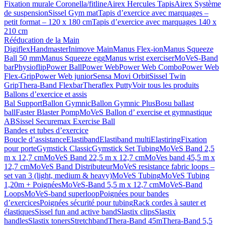
Fixation murale Coronella/fitline
Airex Hercules Tapis
Airex Système
de suspension
Sissel Gym mat
Tapis d’exercice avec marquages –
petit format – 120 x 180 cm
Tapis d’exercice avec marquages 140 x
210 cm
Rééducation de la Main
Digiflex
Handmaster
Inimove Main
Manus Flex-ion
Manus Squeeze
Ball 50 mm
Manus Squeeze egg
Manus wrist exerciser
MoVeS-Band
bar
Physioflip
Power Ball
Power Web
Power Web Combo
Power Web
Flex-Grip
Power Web junior
Sensa Movi Orbit
Sissel Twin
Grip
Thera-Band Flexbar
Theraflex Putty
Voir tous les produits
Ballons d’exercice et assis
Bal Support
Ballon Gymnic
Ballon Gymnic Plus
Bosu ballast
ball
Faster Blaster Pomp
MoVeS Ballon d’ exercise et gymnastique
AB
Sissel Securemax Exercise Ball
Bandes et tubes d’exercice
Boucle d’assistance
Elastiband
Elastiband multi
Elastiring
Fixation
pour porte
Gymstick Classic
Gymstick Set Tubing
MoVeS Band 2,5
m x 12,7 cm
MoVeS Band 22,5 m x 12,7 cm
MoVes band 45,5 m x
12,7 cm
MoVeS Band Distributeur
MoVeS resistance fabric loops –
set van 3 (light, medium & heavy)
MoVeS Tubing
MoVeS Tubing
1,20m + Poignées
MoVeS-Band 5,5 m x 12,7 cm
MoVeS-Band
Loops
MoVeS-band superloop
Poignées pour bandes
d’exercices
Poignées sécurité pour tubing
Rack cordes à sauter et
élastiques
Sissel fun and active band
Slastix clips
Slastix
handles
Slastix toners
Stretchband
Thera-Band 45m
Thera-Band 5,5