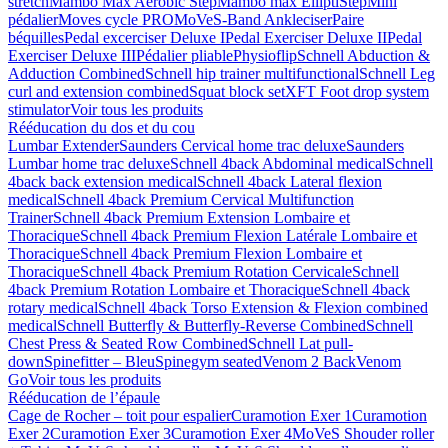
stretch
Mambo Max Aerobic Step
Mambo max ElliptiStep
Mini
pédalier
Moves cycle PRO
MoVeS-Band Ankleciser
Paire
béquilles
Pedal excerciser Deluxe I
Pedal Exerciser Deluxe II
Pedal
Exerciser Deluxe III
Pédalier pliable
Physioflip
Schnell Abduction &
Adduction Combined
Schnell hip trainer multifunctional
Schnell Leg
curl and extension combined
Squat block set
XFT Foot drop system
stimulator
Voir tous les produits
Rééducation du dos et du cou
Lumbar Extender
Saunders Cervical home trac deluxe
Saunders
Lumbar home trac deluxe
Schnell 4back Abdominal medical
Schnell
4back back extension medical
Schnell 4back Lateral flexion
medical
Schnell 4back Premium Cervical Multifunction
Trainer
Schnell 4back Premium Extension Lombaire et
Thoracique
Schnell 4back Premium Flexion Latérale Lombaire et
Thoracique
Schnell 4back Premium Flexion Lombaire et
Thoracique
Schnell 4back Premium Rotation Cervicale
Schnell
4back Premium Rotation Lombaire et Thoracique
Schnell 4back
rotary medical
Schnell 4back Torso Extension & Flexion combined
medical
Schnell Butterfly & Butterfly-Reverse Combined
Schnell
Chest Press & Seated Row Combined
Schnell Lat pull-
down
Spinefitter – Bleu
Spinegym seated
Venom 2 Back
Venom
Go
Voir tous les produits
Rééducation de l’épaule
Cage de Rocher – toit pour espalier
Curamotion Exer 1
Curamotion
Exer 2
Curamotion Exer 3
Curamotion Exer 4
MoVeS Shouder roller