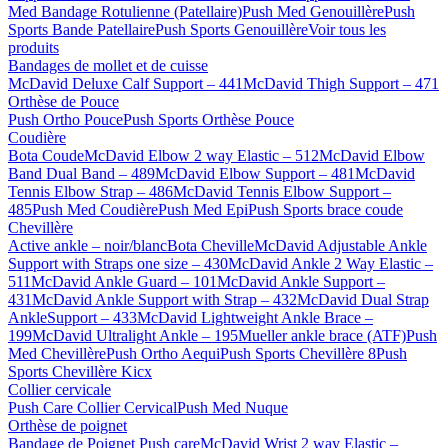
Med Bandage Rotulienne (Patellaire)
Push Med Genouillère
Push
Sports Bande Patellaire
Push Sports Genouillère
Voir tous les
produits
Bandages de mollet et de cuisse
McDavid Deluxe Calf Support – 441
McDavid Thigh Support – 471
Orthèse de Pouce
Push Ortho Pouce
Push Sports Orthèse Pouce
Coudière
Bota Coude
McDavid Elbow 2 way Elastic – 512
McDavid Elbow
Band Dual Band – 489
McDavid Elbow Support – 481
McDavid
Tennis Elbow Strap – 486
McDavid Tennis Elbow Support –
485
Push Med Coudière
Push Med Epi
Push Sports brace coude
Chevillère
Active ankle – noir/blanc
Bota Cheville
McDavid Adjustable Ankle
Support with Straps one size – 430
McDavid Ankle 2 Way Elastic –
511
McDavid Ankle Guard – 101
McDavid Ankle Support –
431
McDavid Ankle Support with Strap – 432
McDavid Dual Strap
AnkleSupport – 433
McDavid Lightweight Ankle Brace –
199
McDavid Ultralight Ankle – 195
Mueller ankle brace (ATF)
Push
Med Chevillère
Push Ortho Aequi
Push Sports Chevillère 8
Push
Sports Chevillère Kicx
Collier cervicale
Push Care Collier Cervical
Push Med Nuque
Orthèse de poignet
Bandage de Poignet Push care
McDavid Wrist 2 way Elastic –