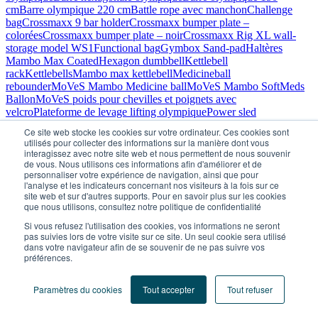
cm
Barre olympique 220 cm
Battle rope avec manchon
Challenge
bag
Crossmaxx 9 bar holder
Crossmaxx bumper plate –
colorées
Crossmaxx bumper plate – noir
Crossmaxx Rig XL wall-
storage model WS1
Functional bag
Gymbox Sand-pad
Haltères
Mambo Max Coated
Hexagon dumbbell
Kettlebell
rack
Kettlebells
Mambo max kettlebell
Medicineball
rebounder
MoVeS Mambo Medicine ball
MoVeS Mambo SoftMeds
Ballon
MoVeS poids pour chevilles et poignets avec
velcro
Plateforme de levage lifting olympique
Power sled
(black)
Rack haltères
Rack haltères avec haltères chromés
Revvll
Ce site web stocke les cookies sur votre ordinateur. Ces cookies sont
ONE – Endless-ropetraining
Revvll PRO – Endless-
utilisés pour collecter des informations sur la manière dont vous
ropetraining
Support disques
Support disques – 50mm
Unitree
interagissez avec notre site web et nous permettent de nous souvenir
PUMP
Wall ball
Ybell
Ybell Arc
Voir tous les produits
de vous. Nous utilisons ces informations afin d'améliorer et de
personnaliser votre expérience de navigation, ainsi que pour
Appareils de Musculation
l'analyse et les indicateurs concernant nos visiteurs à la fois sur ce
Abductor/Adductor combi
Crossmaxx Rig XL half-rack
site web et sur d'autres supports. Pour en savoir plus sur les cookies
S1
Crossmaxx Rig XL half-rack S1 + baseplate
Crossmaxx Rig XL
que nous utilisons, consultez notre politique de confidentialité
half-rack S2
Crossmaxx Rig XL half-rack S2 + baseplate
Crossmaxx
Si vous refusez l'utilisation des cookies, vos informations ne seront
XL Dual pulley
Dynamed – Poulie Explosive Duo Pro
Dynamed –
pas suivies lors de votre visite sur ce site. Un seul cookie sera utilisé
Poulie Explosive Duo Pro+
Dynamed Banc règlable
Dynamed leg
dans votre navigateur afin de se souvenir de ne pas suivre vos
press
Fauteuil de rééducation du genou quadriergoforme
préférences.
Classique
Fitness Multi Adjustable Bench
Functional
trainer
Functional Trainer VPS
Kinexo – Bloc 4 fonctions
KINEXO –
Paramètres du cookies
Tout accepter
Tout refuser
Poulie intégrale universelle DK300
KINEXO – Poulie universelle
DK50
KINEXO – Poulie universelle DK75
KINEXO – Poulie
universelle DUO DK200
Kinexo Presse latérale
Leg curl V6812
Leg