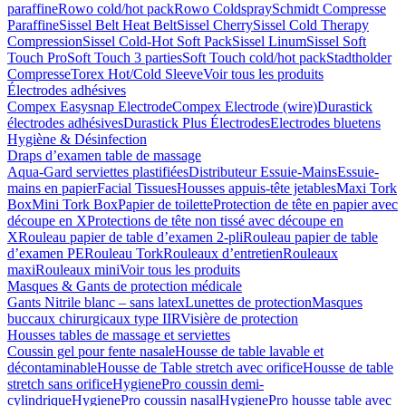
paraffine
Rowo cold/hot pack
Rowo Coldspray
Schmidt Compresse
Paraffine
Sissel Belt Heat Belt
Sissel Cherry
Sissel Cold Therapy
Compression
Sissel Cold-Hot Soft Pack
Sissel Linum
Sissel Soft
Touch Pro
Soft Touch 3 parties
Soft Touch cold/hot pack
Stadtholder
Compresse
Torex Hot/Cold Sleeve
Voir tous les produits
Électrodes adhésives
Compex Easysnap Electrode
Compex Electrode (wire)
Durastick
électrodes adhésives
Durastick Plus Électrodes
Electrodes bluetens
Hygiène & Désinfection
Draps d’examen table de massage
Aqua-Gard serviettes plastifiées
Distributeur Essuie-Mains
Essuie-
mains en papier
Facial Tissues
Housses appuis-tête jetables
Maxi Tork
Box
Mini Tork Box
Papier de toilette
Protection de tête en papier avec
découpe en X
Protections de tête non tissé avec découpe en
X
Rouleau papier de table d’examen 2-pli
Rouleau papier de table
d’examen PE
Rouleau Tork
Rouleaux d’entretien
Rouleaux
maxi
Rouleaux mini
Voir tous les produits
Masques & Gants de protection médicale
Gants Nitrile blanc – sans latex
Lunettes de protection
Masques
buccaux chirurgicaux type IIR
Visière de protection
Housses tables de massage et serviettes
Coussin gel pour fente nasale
Housse de table lavable et
décontaminable
Housse de Table stretch avec orifice
Housse de table
stretch sans orifice
HygienePro coussin demi-
cylindrique
HygienePro coussin nasal
HygienePro housse table avec