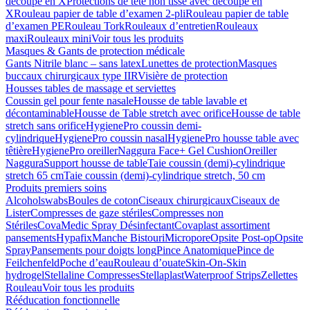
découpe en X
Protections de tête non tissé avec découpe en
X
Rouleau papier de table d’examen 2-pli
Rouleau papier de table
d’examen PE
Rouleau Tork
Rouleaux d’entretien
Rouleaux
maxi
Rouleaux mini
Voir tous les produits
Masques & Gants de protection médicale
Gants Nitrile blanc – sans latex
Lunettes de protection
Masques
buccaux chirurgicaux type IIR
Visière de protection
Housses tables de massage et serviettes
Coussin gel pour fente nasale
Housse de table lavable et
décontaminable
Housse de Table stretch avec orifice
Housse de table
stretch sans orifice
HygienePro coussin demi-
cylindrique
HygienePro coussin nasal
HygienePro housse table avec
têtière
HygienePro oreiller
Naggura Face+ Gel Cushion
Oreiller
Naggura
Support housse de table
Taie coussin (demi)-cylindrique
stretch 65 cm
Taie coussin (demi)-cylindrique stretch, 50 cm
Produits premiers soins
Alcoholswabs
Boules de coton
Ciseaux chirurgicaux
Ciseaux de
Lister
Compresses de gaze stériles
Compresses non
Stériles
CovaMedic Spray Désinfectant
Covaplast assortiment
pansements
Hypafix
Manche Bistouri
Micropore
Opsite Post-op
Opsite
Spray
Pansements pour doigts long
Pince Anatomique
Pince de
Feilchenfeld
Poche d’eau
Rouleau d’ouate
Skin-On-Skin
hydrogel
Stellaline Compresses
Stellaplast
Waterproof Strips
Zellettes
Rouleau
Voir tous les produits
Rééducation fonctionnelle