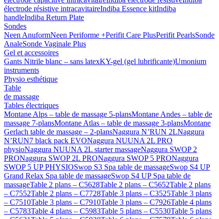
électrode résistive intracavitaire
Indiba Essence kit
Indiba
handle
Indiba Return Plate
Sondes
Neen Anuform
Neen Periforme +
Perifit Care Plus
Perifit Pearls
Sonde
Anale
Sonde Vaginale Plus
Gel et accessoires
Gants Nitrile blanc – sans latex
KY-gel (gel lubrificante)
Umonium
instruments
Physio esthétique
Table
de massage
Tables électriques
Montane Alps – table de massage 5-plans
Montane Andes – table de
massage 7-plans
Montane Atlas – table de massage 3-plans
Montane
Gerlach table de massage – 2-plans
Naggura N’RUN 2L
Naggura
N’RUN7 black pack EVO
Naggura NUUNA 2L PRO
physio
Naggura NUUNA 2L starter massage
Naggura SWOP 2
PRO
Naggura SWOP 2L PRO
Naggura SWOP 5 PRO
Naggura
SWOP 5 UP PHYSIO
Swop S3 Spa table de massage
Swop S4 UP
Grand Relax Spa table de massage
Swop S4 UP Spa table de
massage
Table 2 plans – C5628
Table 2 plans – C5652
Table 2 plans
– C7552
Table 2 plans – C7728
Table 3 plans – C3525
Table 3 plans
– C7510
Table 3 plans – C7910
Table 3 plans – C7926
Table 4 plans
– C5783
Table 4 plans – C5983
Table 5 plans – C5530
Table 5 plans