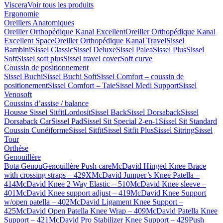
Viscera
Voir tous les produits
Ergonomie
Oreillers Anatomiques
Oreiller Orthopédique Kanal Excellent
Oreiller Orthopédique Kanal
Excellent Space
Oreiller Orthopédique Kanal Travel
Sissel
Bambini
Sissel Classic
Sissel Deluxe
Sissel Palea
Sissel Plus
Sissel
Soft
Sissel soft plus
Sissel travel cover
Soft curve
Coussin de positionnement
Sissel Buchi
Sissel Buchi Soft
Sissel Comfort – coussin de
positionement
Sissel Comfort – Taie
Sissel Medi Support
Sissel
Venosoft
Coussins d’assise / balance
Housse Sissel Sitfit
Lordosit
Sissel Back
Sissel Dorsaback
Sissel
Dorsaback Car
Sissel Pad
Sissel Sit Special 2-en-1
Sissel Sit Standard
Coussin Cunéiforme
Sissel Sitfit
Sissel Sitfit Plus
Sissel Sitring
Sissel
Tour
Orthèse
Genouillère
Bota Genou
Genouillère Push care
McDavid Hinged Knee Brace
with crossing straps – 429X
McDavid Jumper’s Knee Patella –
414
McDavid Knee 2 Way Elastic – 510
McDavid Knee sleeve –
401
McDavid Knee support adjust – 419
McDavid Knee Support
w/open patella – 402
McDavid Ligament Knee Support –
425
McDavid Open Patella Knee Wrap – 409
McDavid Patella Knee
Support – 421
McDavid Pro Stabilizer Knee Support – 429
Push