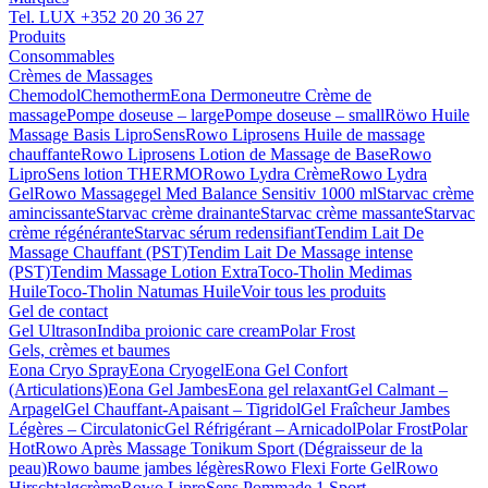
Tel. LUX
+352 20 20 36 27
Produits
Consommables
Crèmes de Massages
Chemodol
Chemotherm
Eona Dermoneutre Crème de
massage
Pompe doseuse – large
Pompe doseuse – small
Röwo Huile
Massage Basis LiproSens
Rowo Liprosens Huile de massage
chauffante
Rowo Liprosens Lotion de Massage de Base
Rowo
LiproSens lotion THERMO
Rowo Lydra Crème
Rowo Lydra
Gel
Rowo Massagegel Med Balance Sensitiv 1000 ml
Starvac crème
amincissante
Starvac crème drainante
Starvac crème massante
Starvac
crème régénérante
Starvac sérum redensifiant
Tendim Lait De
Massage Chauffant (PST)
Tendim Lait De Massage intense
(PST)
Tendim Massage Lotion Extra
Toco-Tholin Medimas
Huile
Toco-Tholin Natumas Huile
Voir tous les produits
Gel de contact
Gel Ultrason
Indiba proionic care cream
Polar Frost
Gels, crèmes et baumes
Eona Cryo Spray
Eona Cryogel
Eona Gel Confort
(Articulations)
Eona Gel Jambes
Eona gel relaxant
Gel Calmant –
Arpagel
Gel Chauffant-Apaisant – Tigridol
Gel Fraîcheur Jambes
Légères – Circulatonic
Gel Réfrigérant – Arnicadol
Polar Frost
Polar
Hot
Rowo Après Massage Tonikum Sport (Dégraisseur de la
peau)
Rowo baume jambes légères
Rowo Flexi Forte Gel
Rowo
Hirschtalgcrème
Rowo LiproSens Pommade 1 Sport