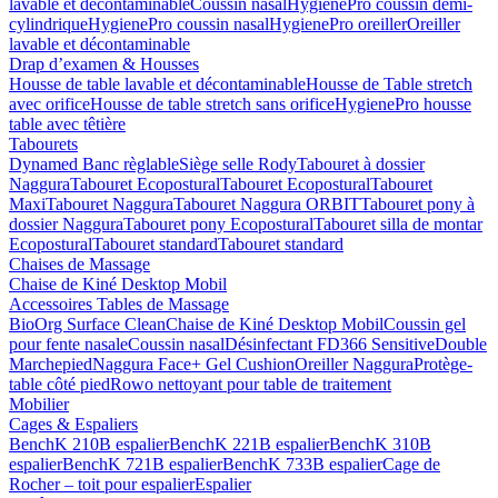
lavable et décontaminable
Coussin nasal
HygienePro coussin demi-
cylindrique
HygienePro coussin nasal
HygienePro oreiller
Oreiller
lavable et décontaminable
Drap d’examen & Housses
Housse de table lavable et décontaminable
Housse de Table stretch
avec orifice
Housse de table stretch sans orifice
HygienePro housse
table avec têtière
Tabourets
Dynamed Banc règlable
Siège selle Rody
Tabouret à dossier
Naggura
Tabouret Ecopostural
Tabouret Ecopostural
Tabouret
Maxi
Tabouret Naggura
Tabouret Naggura ORBIT
Tabouret pony à
dossier Naggura
Tabouret pony Ecopostural
Tabouret silla de montar
Ecopostural
Tabouret standard
Tabouret standard
Chaises de Massage
Chaise de Kiné Desktop Mobil
Accessoires Tables de Massage
BioOrg Surface Clean
Chaise de Kiné Desktop Mobil
Coussin gel
pour fente nasale
Coussin nasal
Désinfectant FD366 Sensitive
Double
Marchepied
Naggura Face+ Gel Cushion
Oreiller Naggura
Protège-
table côté pied
Rowo nettoyant pour table de traitement
Mobilier
Cages & Espaliers
BenchK 210B espalier
BenchK 221B espalier
BenchK 310B
espalier
BenchK 721B espalier
BenchK 733B espalier
Cage de
Rocher – toit pour espalier
Espalier